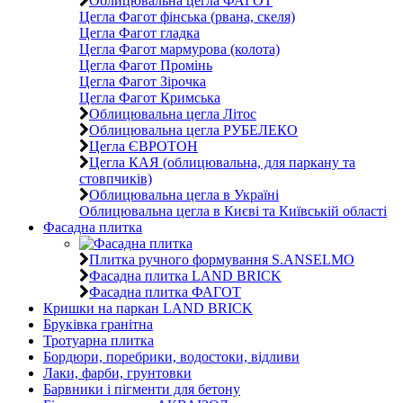
Облицювальна цегла ФАГОТ
Цегла Фагот фінська (рвана, скеля)
Цегла Фагот гладка
Цегла Фагот мармурова (колота)
Цегла Фагот Промінь
Цегла Фагот Зірочка
Цегла Фагот Кримська
Облицювальна цегла Літос
Облицювальна цегла РУБЕЛЕКО
Цегла ЄВРОТОН
Цегла КАЯ (облицювальна, для паркану та
стовпчиків)
Облицювальна цегла в Україні
Облицювальна цегла в Києві та Київській області
Фасадна плитка
Плитка ручного формування S.ANSELMO
Фасадна плитка LAND BRICK
Фасадна плитка ФАГОТ
Кришки на паркан LAND BRICK
Бруківка гранітна
Тротуарна плитка
Бордюри, поребрики, водостоки, відливи
Лаки, фарби, грунтовки
Барвники і пігменти для бетону