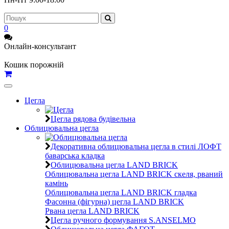
0
Онлайн-консультант
Кошик порожній
Toggle
navigation
Цегла
Цегла рядова будівельна
Облицювальна цегла
Декоративна облицювальна цегла в стилі ЛОФТ
баварська кладка
Облицювальна цегла LAND BRICK
Облицювальна цегла LAND BRICK скеля, рваний
камінь
Облицювальна цегла LAND BRICK гладка
Фасонна (фігурна) цегла LAND BRICK
Рвана цегла LAND BRICK
Цегла ручного формування S.ANSELMO