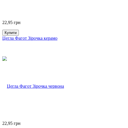
22,95
грн
Купити
Цегла Фагот Зірочка керамо
22,95
грн