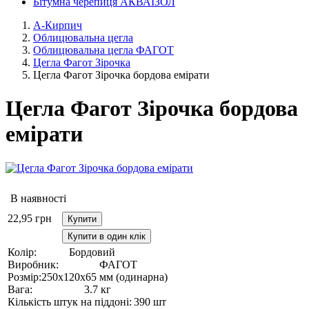
Бітумна черепиця АКВАІЗОЛ
А-Кирпич
Облицювальна цегла
Облицювальна цегла ФАГОТ
Цегла Фагот Зірочка
Цегла Фагот Зірочка бордова емірати
Цегла Фагот Зірочка бордова
емірати
В наявності
22,95
грн
Купити
Купити в один клік
Колір:
Бордовий
Виробник:
ФАГОТ
Розмір:
250х120х65 мм (одинарна)
Вага:
3.7 кг
Кількість штук на піддоні:
390 шт