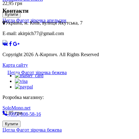
22,95
грн
Контакти
Купити
Цегла Фагот зірочка апельсин
Україна, м. Київ, вулиця Якутська, 7
E-mail: akirpich77@gmail.com
Copyright 2026 А-Кирпич. All Rights Reserved
Карта сайту
Розробка магазину:
SoloMono.net
22,95
грн
(095) 008-58-16
Купити
Цегла Фагот зірочка бежева