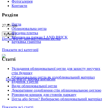
Фотогалерея
Контакти
Розділи
Цегла
27,95
грн
Облицювальна цегла
Фасадна плитка
Купити
Кришки на паркан LAND BRICK
Цегла Фагот зірочка слонова кістка
Бруківка гранітна
Показати всі категорії
Статті
Укладання облицювальної цегли для захисту несучих
стін будинку
Облицювальна цегла як оздоблювальний матеріал
Будинок з цегли
Види облицювальної цегли
Декоративне оздоблення стін облицювальною цеглою
Різновиди кришок для стовпів паркану
Цегла або бетон? Вибираємо облицювальний матеріал
Показати всі статті