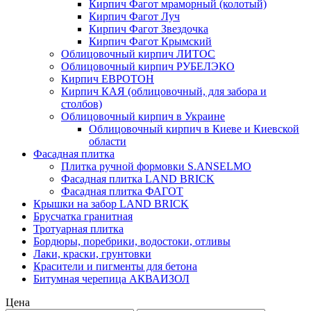
Кирпич Фагот мраморный (колотый)
Кирпич Фагот Луч
Кирпич Фагот Звездочка
Кирпич Фагот Крымский
Облицовочный кирпич ЛИТОС
Облицовочный кирпич РУБЕЛЭКО
Кирпич ЕВРОТОН
Кирпич КАЯ (облицовочный, для забора и
столбов)
Облицовочный кирпич в Украине
Облицовочный кирпич в Киеве и Киевской
области
Фасадная плитка
Плитка ручной формовки S.ANSELMO
Фасадная плитка LAND BRICK
Фасадная плитка ФАГОТ
Крышки на забор LAND BRICK
Брусчатка гранитная
Тротуарная плитка
Бордюры, поребрики, водостоки, отливы
Лаки, краски, грунтовки
Красители и пигменты для бетона
Битумная черепица АКВАИЗОЛ
Цена