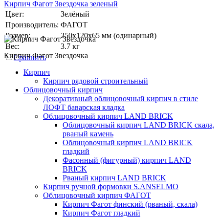
Кирпич Фагот Звездочка зеленый
Цвет:
Зелёный
Производитель:
ФАГОТ
Размер:
250х120х65 мм (одинарный)
Вес:
3.7 кг
Кирпич Фагот Звездочка
Сравнить
Кирпич
Кирпич рядовой строительный
Облицовочный кирпич
Декоративный облицовочный кирпич в стиле
ЛОФТ баварская кладка
Облицовочный кирпич LAND BRICK
Облицовочный кирпич LAND BRICK скала,
рваный камень
Облицовочный кирпич LAND BRICK
гладкий
Фасонный (фигурный) кирпич LAND
BRICK
Рваный кирпич LAND BRICK
Кирпич ручной формовки S.ANSELMO
Облицовочный кирпич ФАГОТ
Кирпич Фагот финский (рваный, скала)
Кирпич Фагот гладкий