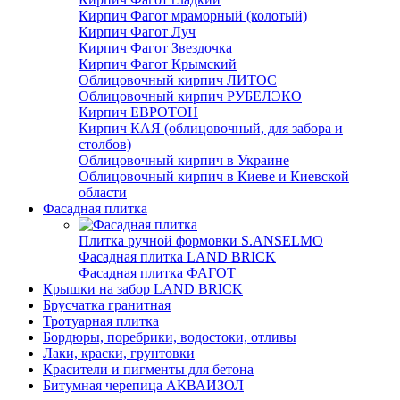
Кирпич Фагот мраморный (колотый)
Кирпич Фагот Луч
Кирпич Фагот Звездочка
Кирпич Фагот Крымский
Облицовочный кирпич ЛИТОС
Облицовочный кирпич РУБЕЛЭКО
Кирпич ЕВРОТОН
Кирпич КАЯ (облицовочный, для забора и
столбов)
Облицовочный кирпич в Украине
Облицовочный кирпич в Киеве и Киевской
области
Фасадная плитка
Плитка ручной формовки S.ANSELMO
Фасадная плитка LAND BRICK
Фасадная плитка ФАГОТ
Крышки на забор LAND BRICK
Брусчатка гранитная
Тротуарная плитка
Бордюры, поребрики, водостоки, отливы
Лаки, краски, грунтовки
Красители и пигменты для бетона
Битумная черепица АКВАИЗОЛ