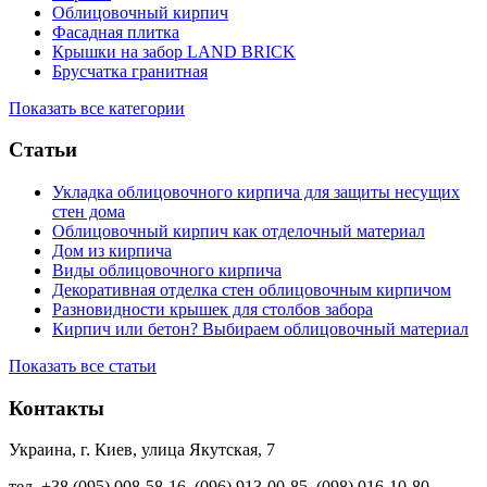
Облицовочный кирпич
Фасадная плитка
Крышки на забор LAND BRICK
Брусчатка гранитная
Показать все категории
Статьи
Укладка облицовочного кирпича для защиты несущих
стен дома
Облицовочный кирпич как отделочный материал
Дом из кирпича
Виды облицовочного кирпича
Декоративная отделка стен облицовочным кирпичом
Разновидности крышек для столбов забора
Кирпич или бетон? Выбираем облицовочный материал
Показать все статьи
Контакты
Украина, г. Киев, улица Якутская, 7
тел. +38 (095) 008-58-16, (096) 913-00-85, (098) 016-10-80