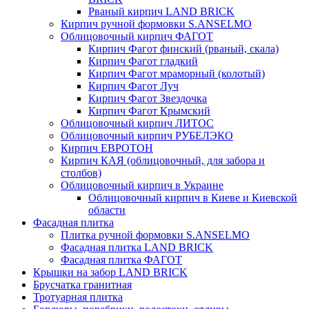
Рваный кирпич LAND BRICK
Кирпич ручной формовки S.ANSELMO
Облицовочный кирпич ФАГОТ
Кирпич Фагот финский (рваный, скала)
Кирпич Фагот гладкий
Кирпич Фагот мраморный (колотый)
Кирпич Фагот Луч
Кирпич Фагот Звездочка
Кирпич Фагот Крымский
Облицовочный кирпич ЛИТОС
Облицовочный кирпич РУБЕЛЭКО
Кирпич ЕВРОТОН
Кирпич КАЯ (облицовочный, для забора и
столбов)
Облицовочный кирпич в Украине
Облицовочный кирпич в Киеве и Киевской
области
Фасадная плитка
Плитка ручной формовки S.ANSELMO
Фасадная плитка LAND BRICK
Фасадная плитка ФАГОТ
Крышки на забор LAND BRICK
Брусчатка гранитная
Тротуарная плитка