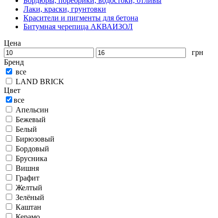
Бордюры, поребрики, водостоки, отливы
Лаки, краски, грунтовки
Красители и пигменты для бетона
Битумная черепица АКВАИЗОЛ
Цена
грн
Бренд
все
LAND BRICK
Цвет
все
Апельсин
Бежевый
Белый
Бирюзовый
Бордовый
Брусника
Вишня
Графит
Желтый
Зелёный
Каштан
Керамо