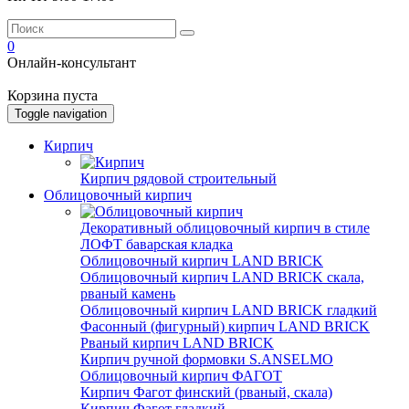
0
Онлайн-консультант
Корзина пуста
Toggle navigation
Кирпич
Кирпич рядовой строительный
Облицовочный кирпич
Декоративный облицовочный кирпич в стиле
ЛОФТ баварская кладка
Облицовочный кирпич LAND BRICK
Облицовочный кирпич LAND BRICK скала,
рваный камень
Облицовочный кирпич LAND BRICK гладкий
Фасонный (фигурный) кирпич LAND BRICK
Рваный кирпич LAND BRICK
Кирпич ручной формовки S.ANSELMO
Облицовочный кирпич ФАГОТ
Кирпич Фагот финский (рваный, скала)
Кирпич Фагот гладкий