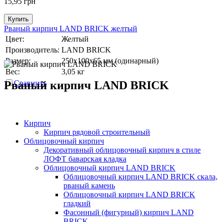
15,95
грн
Купить
Рваный кирпич LAND BRICK желтый
Цвет:
Желтый
Производитель:
LAND BRICK
Размер:
250х100х65 мм (одинарный)
Вес:
3,05 кг
Рваный кирпич LAND BRICK
Сравнить
Кирпич
Кирпич рядовой строительный
Облицовочный кирпич
Декоративный облицовочный кирпич в стиле
ЛОФТ баварская кладка
Облицовочный кирпич LAND BRICK
Облицовочный кирпич LAND BRICK скала,
рваный камень
Облицовочный кирпич LAND BRICK
гладкий
Фасонный (фигурный) кирпич LAND
BRICK