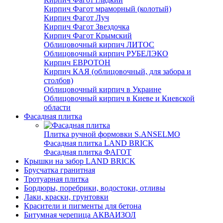
Кирпич Фагот мраморный (колотый)
Кирпич Фагот Луч
Кирпич Фагот Звездочка
Кирпич Фагот Крымский
Облицовочный кирпич ЛИТОС
Облицовочный кирпич РУБЕЛЭКО
Кирпич ЕВРОТОН
Кирпич КАЯ (облицовочный, для забора и
столбов)
Облицовочный кирпич в Украине
Облицовочный кирпич в Киеве и Киевской
области
Фасадная плитка
Плитка ручной формовки S.ANSELMO
Фасадная плитка LAND BRICK
Фасадная плитка ФАГОТ
Крышки на забор LAND BRICK
Брусчатка гранитная
Тротуарная плитка
Бордюры, поребрики, водостоки, отливы
Лаки, краски, грунтовки
Красители и пигменты для бетона
Битумная черепица АКВАИЗОЛ