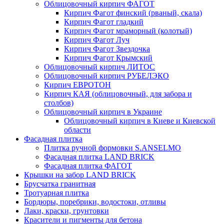
Облицовочный кирпич ФАГОТ
Кирпич Фагот финский (рваный, скала)
Кирпич Фагот гладкий
Кирпич Фагот мраморный (колотый)
Кирпич Фагот Луч
Кирпич Фагот Звездочка
Кирпич Фагот Крымский
Облицовочный кирпич ЛИТОС
Облицовочный кирпич РУБЕЛЭКО
Кирпич ЕВРОТОН
Кирпич КАЯ (облицовочный, для забора и
столбов)
Облицовочный кирпич в Украине
Облицовочный кирпич в Киеве и Киевской
области
Фасадная плитка
Плитка ручной формовки S.ANSELMO
Фасадная плитка LAND BRICK
Фасадная плитка ФАГОТ
Крышки на забор LAND BRICK
Брусчатка гранитная
Тротуарная плитка
Бордюры, поребрики, водостоки, отливы
Лаки, краски, грунтовки
Красители и пигменты для бетона