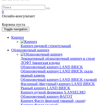
0
Онлайн-консультант
Корзина пуста
Toggle navigation
Кирпич
Кирпич рядовой строительный
Облицовочный кирпич
Декоративный облицовочный кирпич в стиле
ЛОФТ баварская кладка
Облицовочный кирпич LAND BRICK
Облицовочный кирпич LAND BRICK скала,
рваный камень
Облицовочный кирпич LAND BRICK гладкий
Фасонный (фигурный) кирпич LAND BRICK
Рваный кирпич LAND BRICK
Кирпич ручной формовки S.ANSELMO
Облицовочный кирпич ФАГОТ
Кирпич Фагот финский (рваный, скала)
Кирпич Фагот гладкий