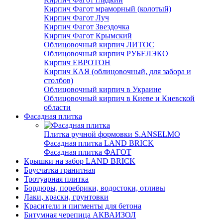
Кирпич Фагот мраморный (колотый)
Кирпич Фагот Луч
Кирпич Фагот Звездочка
Кирпич Фагот Крымский
Облицовочный кирпич ЛИТОС
Облицовочный кирпич РУБЕЛЭКО
Кирпич ЕВРОТОН
Кирпич КАЯ (облицовочный, для забора и
столбов)
Облицовочный кирпич в Украине
Облицовочный кирпич в Киеве и Киевской
области
Фасадная плитка
Плитка ручной формовки S.ANSELMO
Фасадная плитка LAND BRICK
Фасадная плитка ФАГОТ
Крышки на забор LAND BRICK
Брусчатка гранитная
Тротуарная плитка
Бордюры, поребрики, водостоки, отливы
Лаки, краски, грунтовки
Красители и пигменты для бетона
Битумная черепица АКВАИЗОЛ