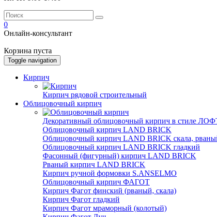
0
Онлайн-консультант
Корзина пуста
Toggle navigation
Кирпич
Кирпич рядовой строительный
Облицовочный кирпич
Декоративный облицовочный кирпич в стиле ЛОФТ
Облицовочный кирпич LAND BRICK
Облицовочный кирпич LAND BRICK скала, рваны
Облицовочный кирпич LAND BRICK гладкий
Фасонный (фигурный) кирпич LAND BRICK
Рваный кирпич LAND BRICK
Кирпич ручной формовки S.ANSELMO
Облицовочный кирпич ФАГОТ
Кирпич Фагот финский (рваный, скала)
Кирпич Фагот гладкий
Кирпич Фагот мраморный (колотый)
Кирпич Фагот Луч