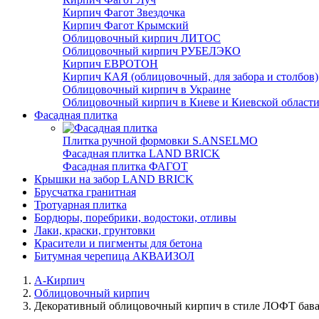
Кирпич Фагот Звездочка
Кирпич Фагот Крымский
Облицовочный кирпич ЛИТОС
Облицовочный кирпич РУБЕЛЭКО
Кирпич ЕВРОТОН
Кирпич КАЯ (облицовочный, для забора и столбов)
Облицовочный кирпич в Украине
Облицовочный кирпич в Киеве и Киевской област
Фасадная плитка
Плитка ручной формовки S.ANSELMO
Фасадная плитка LAND BRICK
Фасадная плитка ФАГОТ
Крышки на забор LAND BRICK
Брусчатка гранитная
Тротуарная плитка
Бордюры, поребрики, водостоки, отливы
Лаки, краски, грунтовки
Красители и пигменты для бетона
Битумная черепица АКВАИЗОЛ
А-Кирпич
Облицовочный кирпич
Декоративный облицовочный кирпич в стиле ЛОФТ бава