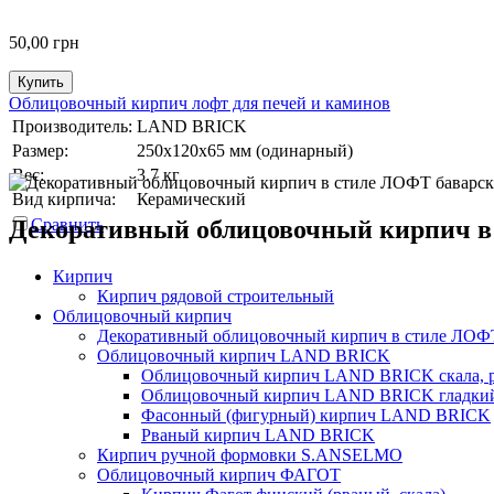
50,00
грн
Купить
Облицовочный кирпич лофт для печей и каминов
Производитель:
LAND BRICK
Размер:
250х120х65 мм (одинарный)
Вес:
3.7 кг
Вид кирпича:
Керамический
Декоративный облицовочный кирпич в
Сравнить
Кирпич
Кирпич рядовой строительный
Облицовочный кирпич
Декоративный облицовочный кирпич в стиле ЛОФТ
Облицовочный кирпич LAND BRICK
Облицовочный кирпич LAND BRICK скала, 
Облицовочный кирпич LAND BRICK гладки
Фасонный (фигурный) кирпич LAND BRICK
Рваный кирпич LAND BRICK
Кирпич ручной формовки S.ANSELMO
Облицовочный кирпич ФАГОТ