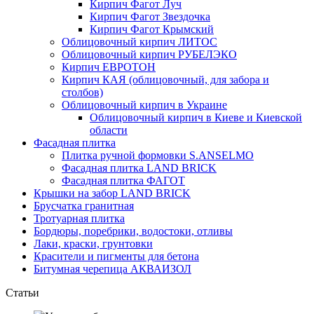
Кирпич Фагот Луч
Кирпич Фагот Звездочка
Кирпич Фагот Крымский
Облицовочный кирпич ЛИТОС
Облицовочный кирпич РУБЕЛЭКО
Кирпич ЕВРОТОН
Кирпич КАЯ (облицовочный, для забора и
столбов)
Облицовочный кирпич в Украине
Облицовочный кирпич в Киеве и Киевской
области
Фасадная плитка
Плитка ручной формовки S.ANSELMO
Фасадная плитка LAND BRICK
Фасадная плитка ФАГОТ
Крышки на забор LAND BRICK
Брусчатка гранитная
Тротуарная плитка
Бордюры, поребрики, водостоки, отливы
Лаки, краски, грунтовки
Красители и пигменты для бетона
Битумная черепица АКВАИЗОЛ
Статьи