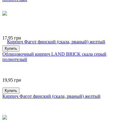
17,95
грн
Купить
Облицовочный кирпич LAND BRICK скала серый
полнотелый
19,95
грн
Купить
Кирпич Фагот финский (скала, рваный) желтый