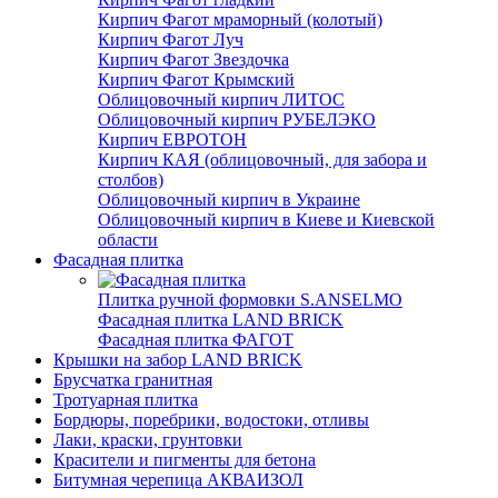
Кирпич Фагот мраморный (колотый)
Кирпич Фагот Луч
Кирпич Фагот Звездочка
Кирпич Фагот Крымский
Облицовочный кирпич ЛИТОС
Облицовочный кирпич РУБЕЛЭКО
Кирпич ЕВРОТОН
Кирпич КАЯ (облицовочный, для забора и
столбов)
Облицовочный кирпич в Украине
Облицовочный кирпич в Киеве и Киевской
области
Фасадная плитка
Плитка ручной формовки S.ANSELMO
Фасадная плитка LAND BRICK
Фасадная плитка ФАГОТ
Крышки на забор LAND BRICK
Брусчатка гранитная
Тротуарная плитка
Бордюры, поребрики, водостоки, отливы
Лаки, краски, грунтовки
Красители и пигменты для бетона
Битумная черепица АКВАИЗОЛ