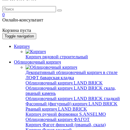
0
Онлайн-консультант
Корзина пуста
Toggle navigation
Кирпич
Кирпич рядовой строительный
Облицовочный кирпич
Декоративный облицовочный кирпич в стиле
ЛОФТ баварская кладка
Облицовочный кирпич LAND BRICK
Облицовочный кирпич LAND BRICK скала,
рваный камень
Облицовочный кирпич LAND BRICK гладкий
Фасонный (фигурный) кирпич LAND BRICK
Рваный кирпич LAND BRICK
Кирпич ручной формовки S.ANSELMO
Облицовочный кирпич ФАГОТ
Кирпич Фагот финский (рваный, скала)
Кирпич Фагот гладкий