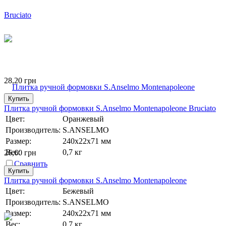
28,20
грн
Купить
Плитка ручной формовки S.Anselmo Montenapoleone Bruciato
Цвет:
Оранжевый
Производитель:
S.ANSELMO
Размер:
240х22х71 мм
Вес:
0,7 кг
26,60
грн
Сравнить
Купить
Плитка ручной формовки S.Anselmo Montenapoleone
Цвет:
Бежевый
Производитель:
S.ANSELMO
Размер:
240х22х71 мм
Вес:
0,7 кг