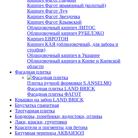
Кирпич Фагот мраморный (колотый)
Кирпич Фагот Луч
Кирпич Фагот Звездочка
Кирпич Фагот Крымский
Облицовочный кирпич ЛИТОС
Облицовочный кирпич РУБЕЛЭКО
Кирпич ЕВРОТОН
Кирпич КАЯ (облицовочный, для забора и
столбов)
Облицовочный кирпич в Украине
Облицовочный кирпич в Киеве и Киевской
области
Фасадная плитка
Плитка ручной формовки S.ANSELMO
Фасадная плитка LAND BRICK
Фасадная плитка ФАГОТ
Крышки на забор LAND BRICK
Брусчатка гранитная
Тротуарная плитка
Бордюры, поребрики, водостоки, отливы
Лаки, краски, грунтовки
Красители и пигменты для бетона
Битумная черепица АКВАИЗОЛ