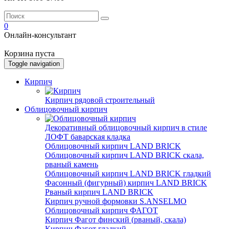
0
Онлайн-консультант
Корзина пуста
Toggle navigation
Кирпич
Кирпич рядовой строительный
Облицовочный кирпич
Декоративный облицовочный кирпич в стиле
ЛОФТ баварская кладка
Облицовочный кирпич LAND BRICK
Облицовочный кирпич LAND BRICK скала,
рваный камень
Облицовочный кирпич LAND BRICK гладкий
Фасонный (фигурный) кирпич LAND BRICK
Рваный кирпич LAND BRICK
Кирпич ручной формовки S.ANSELMO
Облицовочный кирпич ФАГОТ
Кирпич Фагот финский (рваный, скала)
Кирпич Фагот гладкий