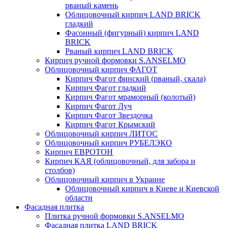
рваный камень
Облицовочный кирпич LAND BRICK
гладкий
Фасонный (фигурный) кирпич LAND
BRICK
Рваный кирпич LAND BRICK
Кирпич ручной формовки S.ANSELMO
Облицовочный кирпич ФАГОТ
Кирпич Фагот финский (рваный, скала)
Кирпич Фагот гладкий
Кирпич Фагот мраморный (колотый)
Кирпич Фагот Луч
Кирпич Фагот Звездочка
Кирпич Фагот Крымский
Облицовочный кирпич ЛИТОС
Облицовочный кирпич РУБЕЛЭКО
Кирпич ЕВРОТОН
Кирпич КАЯ (облицовочный, для забора и
столбов)
Облицовочный кирпич в Украине
Облицовочный кирпич в Киеве и Киевской
области
Фасадная плитка
Плитка ручной формовки S.ANSELMO
Фасадная плитка LAND BRICK