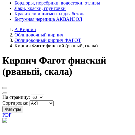
Бордюры, поребрики, водостоки, отливы
Лаки, краски, грунтовки
Красители и пигменты для бетона
Битумная черепица АКВАИЗОЛ
А-Кирпич
Облицовочный кирпич
Облицовочный кирпич ФАГОТ
Кирпич Фагот финский (рваный, скала)
Кирпич Фагот финский
(рваный, скала)
На страницу:
Сортировка:
Фильтры
PDF