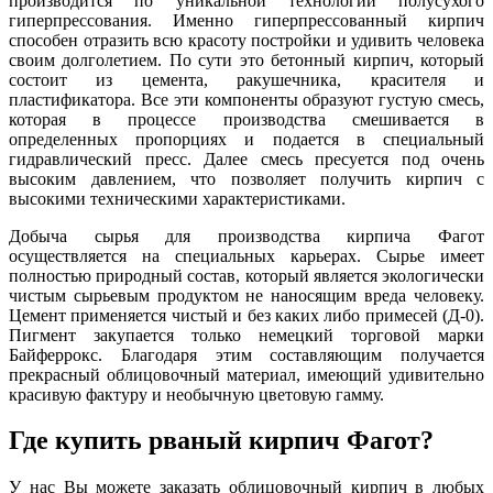
производится по уникальной технологии полусухого
гиперпрессования. Именно гиперпрессованный кирпич
способен отразить всю красоту постройки и удивить человека
своим долголетием. По сути это бетонный кирпич, который
состоит из цемента, ракушечника, красителя и
пластификатора. Все эти компоненты образуют густую смесь,
которая в процессе производства смешивается в
определенных пропорциях и подается в специальный
гидравлический пресс. Далее смесь пресуется под очень
высоким давлением, что позволяет получить кирпич с
высокими техническими характеристиками.
Добыча сырья для производства кирпича Фагот
осуществляется на специальных карьерах. Сырье имеет
полностью природный состав, который является экологически
чистым сырьевым продуктом не наносящим вреда человеку.
Цемент применяется чистый и без каких либо примесей (Д-0).
Пигмент закупается только немецкий торговой марки
Байферрокс. Благодаря этим составляющим получается
прекрасный облицовочный материал, имеющий удивительно
красивую фактуру и необычную цветовую гамму.
Где купить рваный кирпич Фагот?
У нас Вы можете заказать облицовочный кирпич в любых