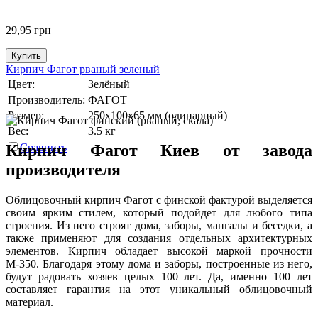
29,95
грн
Купить
Кирпич Фагот рваный зеленый
Цвет:
Зелёный
Производитель:
ФАГОТ
Размер:
250х100х65 мм (одинарный)
Вес:
3.5 кг
Кирпич Фагот Киев от завода
Сравнить
производителя
Облицовочный кирпич Фагот с финской фактурой выделяется
своим ярким стилем, который подойдет для любого типа
строения. Из него строят дома, заборы, мангалы и беседки, а
также применяют для создания отдельных архитектурных
элементов. Кирпич обладает высокой маркой прочности
М-350. Благодаря этому дома и заборы, построенные из него,
будут радовать хозяев целых 100 лет. Да, именно 100 лет
составляет гарантия на этот уникальный облицовочный
материал.