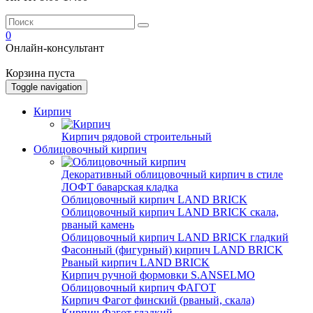
0
Онлайн-консультант
Корзина пуста
Toggle navigation
Кирпич
Кирпич рядовой строительный
Облицовочный кирпич
Декоративный облицовочный кирпич в стиле
ЛОФТ баварская кладка
Облицовочный кирпич LAND BRICK
Облицовочный кирпич LAND BRICK скала,
рваный камень
Облицовочный кирпич LAND BRICK гладкий
Фасонный (фигурный) кирпич LAND BRICK
Рваный кирпич LAND BRICK
Кирпич ручной формовки S.ANSELMO
Облицовочный кирпич ФАГОТ
Кирпич Фагот финский (рваный, скала)
Кирпич Фагот гладкий