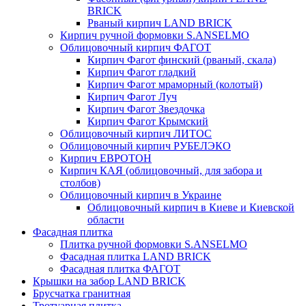
BRICK
Рваный кирпич LAND BRICK
Кирпич ручной формовки S.ANSELMO
Облицовочный кирпич ФАГОТ
Кирпич Фагот финский (рваный, скала)
Кирпич Фагот гладкий
Кирпич Фагот мраморный (колотый)
Кирпич Фагот Луч
Кирпич Фагот Звездочка
Кирпич Фагот Крымский
Облицовочный кирпич ЛИТОС
Облицовочный кирпич РУБЕЛЭКО
Кирпич ЕВРОТОН
Кирпич КАЯ (облицовочный, для забора и
столбов)
Облицовочный кирпич в Украине
Облицовочный кирпич в Киеве и Киевской
области
Фасадная плитка
Плитка ручной формовки S.ANSELMO
Фасадная плитка LAND BRICK
Фасадная плитка ФАГОТ
Крышки на забор LAND BRICK
Брусчатка гранитная
Тротуарная плитка