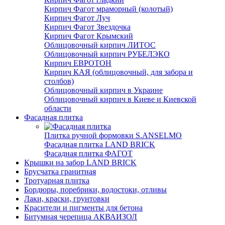
Кирпич Фагот мраморный (колотый)
Кирпич Фагот Луч
Кирпич Фагот Звездочка
Кирпич Фагот Крымский
Облицовочный кирпич ЛИТОС
Облицовочный кирпич РУБЕЛЭКО
Кирпич ЕВРОТОН
Кирпич КАЯ (облицовочный, для забора и
столбов)
Облицовочный кирпич в Украине
Облицовочный кирпич в Киеве и Киевской
области
Фасадная плитка
Плитка ручной формовки S.ANSELMO
Фасадная плитка LAND BRICK
Фасадная плитка ФАГОТ
Крышки на забор LAND BRICK
Брусчатка гранитная
Тротуарная плитка
Бордюры, поребрики, водостоки, отливы
Лаки, краски, грунтовки
Красители и пигменты для бетона
Битумная черепица АКВАИЗОЛ