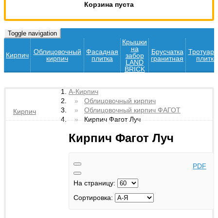
Корзина пуста
Toggle navigation
Крышки
на
Облицовочный
Фасадная
Брусчатка
Тротуар
Кирпич
забор
кирпич
плитка
гранитная
плитка
LAND
BRICK
А-Кирпич
Облицовочный кирпич
Облицовочный кирпич ФАГОТ
Кирпич
Кирпич Фагот Луч
Кирпич Фагот Луч
PDF
На страницу:
Сортировка: