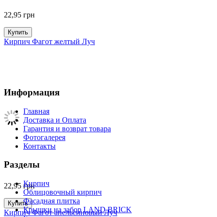
22,95
грн
Купить
Кирпич Фагот желтый Луч
Информация
Главная
Доставка и Оплата
Гарантия и возврат товара
Фотогалерея
Контакты
Разделы
Кирпич
22,95
грн
Облицовочный кирпич
Фасадная плитка
Купить
Крышки на забор LAND BRICK
Кирпич Фагот апельсиновый Луч