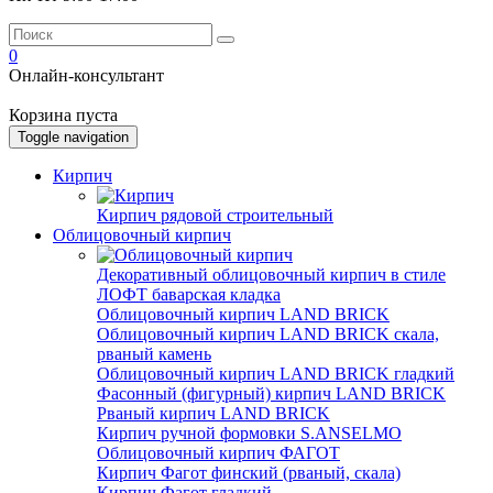
0
Онлайн-консультант
Корзина пуста
Toggle navigation
Кирпич
Кирпич рядовой строительный
Облицовочный кирпич
Декоративный облицовочный кирпич в стиле
ЛОФТ баварская кладка
Облицовочный кирпич LAND BRICK
Облицовочный кирпич LAND BRICK скала,
рваный камень
Облицовочный кирпич LAND BRICK гладкий
Фасонный (фигурный) кирпич LAND BRICK
Рваный кирпич LAND BRICK
Кирпич ручной формовки S.ANSELMO
Облицовочный кирпич ФАГОТ
Кирпич Фагот финский (рваный, скала)
Кирпич Фагот гладкий