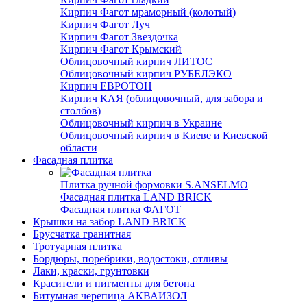
Кирпич Фагот мраморный (колотый)
Кирпич Фагот Луч
Кирпич Фагот Звездочка
Кирпич Фагот Крымский
Облицовочный кирпич ЛИТОС
Облицовочный кирпич РУБЕЛЭКО
Кирпич ЕВРОТОН
Кирпич КАЯ (облицовочный, для забора и
столбов)
Облицовочный кирпич в Украине
Облицовочный кирпич в Киеве и Киевской
области
Фасадная плитка
Плитка ручной формовки S.ANSELMO
Фасадная плитка LAND BRICK
Фасадная плитка ФАГОТ
Крышки на забор LAND BRICK
Брусчатка гранитная
Тротуарная плитка
Бордюры, поребрики, водостоки, отливы
Лаки, краски, грунтовки
Красители и пигменты для бетона
Битумная черепица АКВАИЗОЛ