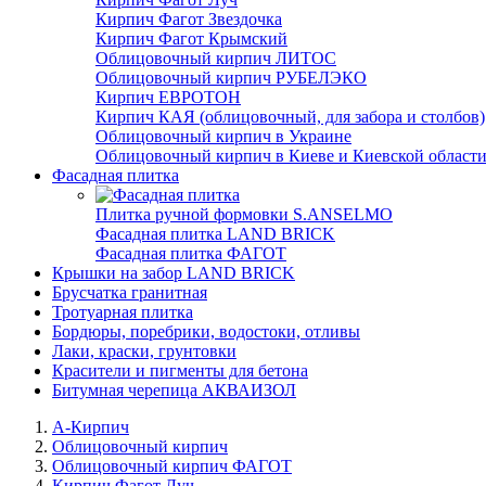
Кирпич Фагот Звездочка
Кирпич Фагот Крымский
Облицовочный кирпич ЛИТОС
Облицовочный кирпич РУБЕЛЭКО
Кирпич ЕВРОТОН
Кирпич КАЯ (облицовочный, для забора и столбов)
Облицовочный кирпич в Украине
Облицовочный кирпич в Киеве и Киевской област
Фасадная плитка
Плитка ручной формовки S.ANSELMO
Фасадная плитка LAND BRICK
Фасадная плитка ФАГОТ
Крышки на забор LAND BRICK
Брусчатка гранитная
Тротуарная плитка
Бордюры, поребрики, водостоки, отливы
Лаки, краски, грунтовки
Красители и пигменты для бетона
Битумная черепица АКВАИЗОЛ
А-Кирпич
Облицовочный кирпич
Облицовочный кирпич ФАГОТ
Кирпич Фагот Луч