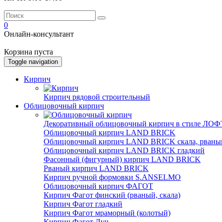
0
Онлайн-консультант
Корзина пуста
Toggle navigation
Кирпич
Кирпич рядовой строительный
Облицовочный кирпич
Декоративный облицовочный кирпич в стиле ЛОФТ
Облицовочный кирпич LAND BRICK
Облицовочный кирпич LAND BRICK скала, рваны
Облицовочный кирпич LAND BRICK гладкий
Фасонный (фигурный) кирпич LAND BRICK
Рваный кирпич LAND BRICK
Кирпич ручной формовки S.ANSELMO
Облицовочный кирпич ФАГОТ
Кирпич Фагот финский (рваный, скала)
Кирпич Фагот гладкий
Кирпич Фагот мраморный (колотый)
Кирпич Фагот Луч