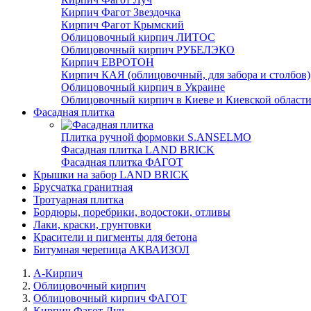
Кирпич Фагот Звездочка
Кирпич Фагот Крымский
Облицовочный кирпич ЛИТОС
Облицовочный кирпич РУБЕЛЭКО
Кирпич ЕВРОТОН
Кирпич КАЯ (облицовочный, для забора и столбов)
Облицовочный кирпич в Украине
Облицовочный кирпич в Киеве и Киевской област
Фасадная плитка
Плитка ручной формовки S.ANSELMO
Фасадная плитка LAND BRICK
Фасадная плитка ФАГОТ
Крышки на забор LAND BRICK
Брусчатка гранитная
Тротуарная плитка
Бордюры, поребрики, водостоки, отливы
Лаки, краски, грунтовки
Красители и пигменты для бетона
Битумная черепица АКВАИЗОЛ
А-Кирпич
Облицовочный кирпич
Облицовочный кирпич ФАГОТ
Кирпич Фагот Луч