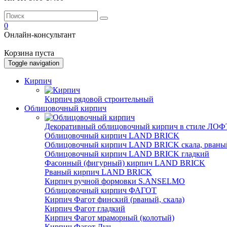
0
Онлайн-консультант
Корзина пуста
Toggle navigation
Кирпич
Кирпич рядовой строительный
Облицовочный кирпич
Декоративный облицовочный кирпич в стиле ЛОФТ
Облицовочный кирпич LAND BRICK
Облицовочный кирпич LAND BRICK скала, рваны
Облицовочный кирпич LAND BRICK гладкий
Фасонный (фигурный) кирпич LAND BRICK
Рваный кирпич LAND BRICK
Кирпич ручной формовки S.ANSELMO
Облицовочный кирпич ФАГОТ
Кирпич Фагот финский (рваный, скала)
Кирпич Фагот гладкий
Кирпич Фагот мраморный (колотый)
Кирпич Фагот Луч