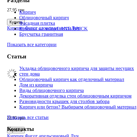
Разделы
27,95
грн
Кирпич
Облицовочный кирпич
Купить
Фасадная плитка
Кирпич Фагот слоновая кость Луч
Крышки на забор LAND BRICK
Брусчатка гранитная
Показать все категории
Статьи
Укладка облицовочного кирпича для защиты несущих
стен дома
Облицовочный кирпич как отделочный материал
Дом из кирпича
Виды облицовочного кирпича
Декоративная отделка стен облицовочным кирпичом
Разновидности крышек для столбов забора
Кирпич или бетон? Выбираем облицовочный материал
Показать все статьи
22,95
грн
Контакты
Купить
Кирпич Фагот апельсиновый Луч