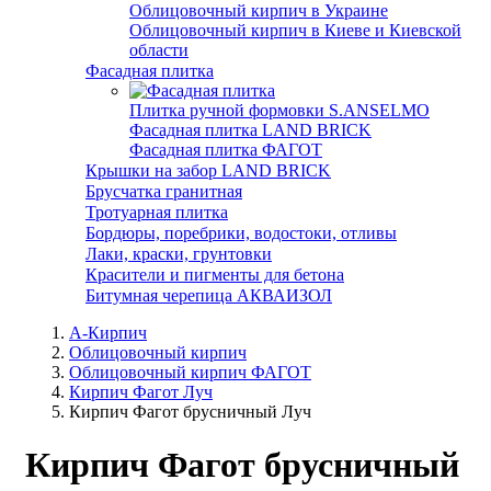
Облицовочный кирпич в Украине
Облицовочный кирпич в Киеве и Киевской
области
Фасадная плитка
Плитка ручной формовки S.ANSELMO
Фасадная плитка LAND BRICK
Фасадная плитка ФАГОТ
Крышки на забор LAND BRICK
Брусчатка гранитная
Тротуарная плитка
Бордюры, поребрики, водостоки, отливы
Лаки, краски, грунтовки
Красители и пигменты для бетона
Битумная черепица АКВАИЗОЛ
А-Кирпич
Облицовочный кирпич
Облицовочный кирпич ФАГОТ
Кирпич Фагот Луч
Кирпич Фагот брусничный Луч
Кирпич Фагот брусничный