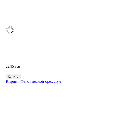
22,95
грн
Купить
Кирпич Фагот лесной орех Луч