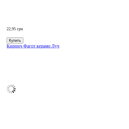
22,95
грн
Купить
Кирпич Фагот керамо Луч