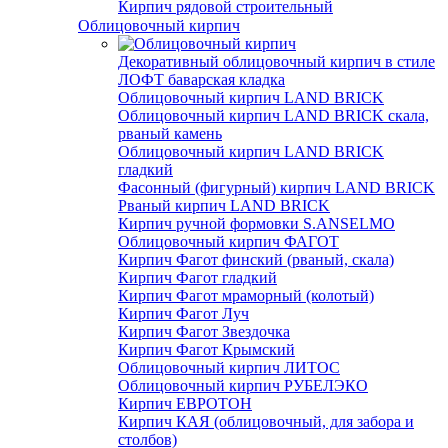
Кирпич рядовой строительный
Облицовочный кирпич
Декоративный облицовочный кирпич в стиле
ЛОФТ баварская кладка
Облицовочный кирпич LAND BRICK
Облицовочный кирпич LAND BRICK скала,
рваный камень
Облицовочный кирпич LAND BRICK
гладкий
Фасонный (фигурный) кирпич LAND BRICK
Рваный кирпич LAND BRICK
Кирпич ручной формовки S.ANSELMO
Облицовочный кирпич ФАГОТ
Кирпич Фагот финский (рваный, скала)
Кирпич Фагот гладкий
Кирпич Фагот мраморный (колотый)
Кирпич Фагот Луч
Кирпич Фагот Звездочка
Кирпич Фагот Крымский
Облицовочный кирпич ЛИТОС
Облицовочный кирпич РУБЕЛЭКО
Кирпич ЕВРОТОН
Кирпич КАЯ (облицовочный, для забора и
столбов)