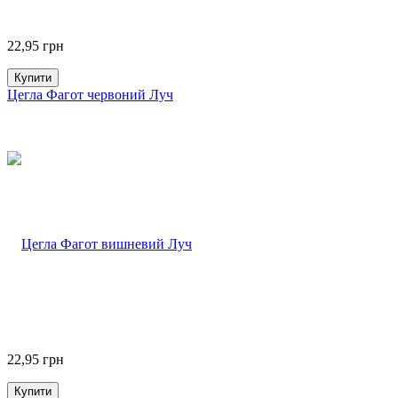
22,95
грн
Купити
Цегла Фагот червоний Луч
22,95
грн
Купити