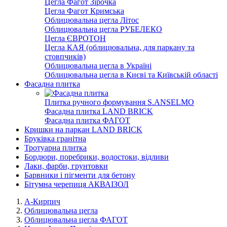
Цегла Фагот Зірочка
Цегла Фагот Кримська
Облицювальна цегла Літос
Облицювальна цегла РУБЕЛЕКО
Цегла ЄВРОТОН
Цегла КАЯ (облицювальна, для паркану та
стовпчиків)
Облицювальна цегла в Україні
Облицювальна цегла в Києві та Київській області
Фасадна плитка
Плитка ручного формування S.ANSELMO
Фасадна плитка LAND BRICK
Фасадна плитка ФАГОТ
Кришки на паркан LAND BRICK
Бруківка гранітна
Тротуарна плитка
Бордюри, поребрики, водостоки, відливи
Лаки, фарби, грунтовки
Барвники і пігменти для бетону
Бітумна черепиця АКВАІЗОЛ
А-Кирпич
Облицювальна цегла
Облицювальна цегла ФАГОТ