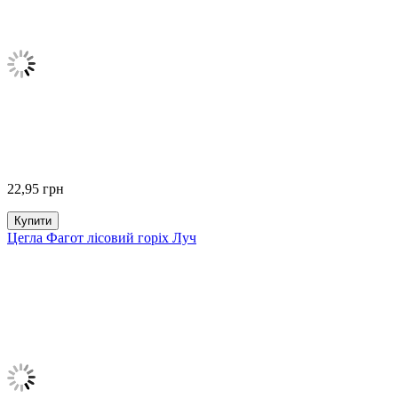
22,95
грн
Купити
Цегла Фагот лісовий горіх Луч