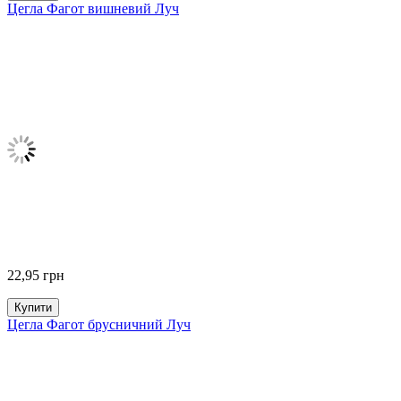
Цегла Фагот вишневий Луч
22,95
грн
Купити
Цегла Фагот брусничний Луч