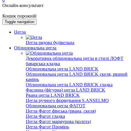
0
Онлайн-консультант
Кошик порожній
Toggle navigation
Цегла
Цегла рядова будівельна
Облицювальна цегла
Декоративна облицювальна цегла в стилі ЛОФТ
баварська кладка
Облицювальна цегла LAND BRICK
Облицювальна цегла LAND BRICK скеля, рваний
камінь
Облицювальна цегла LAND BRICK гладка
Фасонна (фігурна) цегла LAND BRICK
Рвана цегла LAND BRICK
Цегла ручного формування S.ANSELMO
Облицювальна цегла ФАГОТ
Цегла Фагот фінська (рвана, скеля)
Цегла Фагот гладка
Цегла Фагот мармурова (колота)
Цегла Фагот Промінь