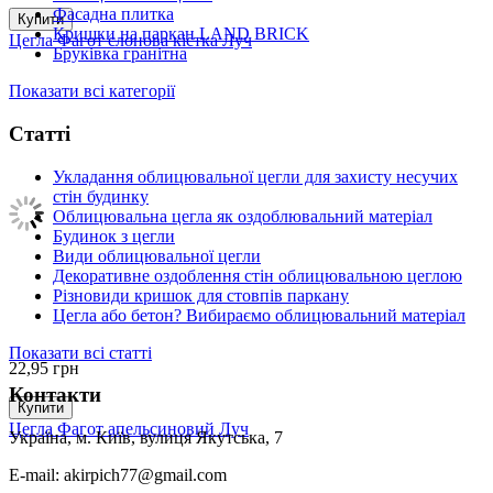
Фасадна плитка
Купити
Кришки на паркан LAND BRICK
Цегла Фагот слонова кістка Луч
Бруківка гранітна
Показати всі категорії
Статті
Укладання облицювальної цегли для захисту несучих
стін будинку
Облицювальна цегла як оздоблювальний матеріал
Будинок з цегли
Види облицювальної цегли
Декоративне оздоблення стін облицювальною цеглою
Різновиди кришок для стовпів паркану
Цегла або бетон? Вибираємо облицювальний матеріал
Показати всі статті
22,95
грн
Контакти
Купити
Цегла Фагот апельсиновий Луч
Україна, м. Київ, вулиця Якутська, 7
E-mail: akirpich77@gmail.com