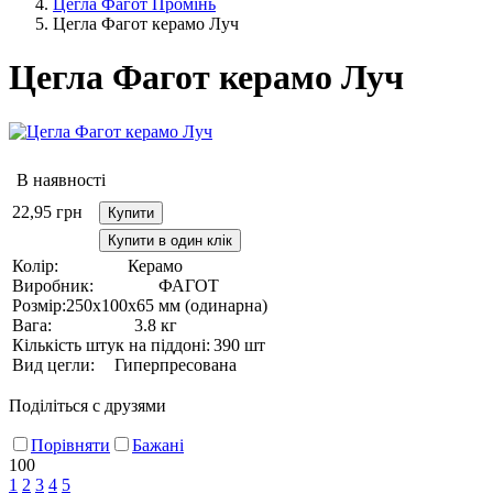
Цегла Фагот Промінь
Цегла Фагот керамо Луч
Цегла Фагот керамо Луч
В наявності
22,95
грн
Купити
Купити в один клік
Колір:
Керамо
Виробник:
ФАГОТ
Розмір:
250х100х65 мм (одинарна)
Вага:
3.8 кг
Кількість штук на піддоні:
390 шт
Вид цегли:
Гиперпресована
Поділіться с друзями
Порівняти
Бажані
100
1
2
3
4
5