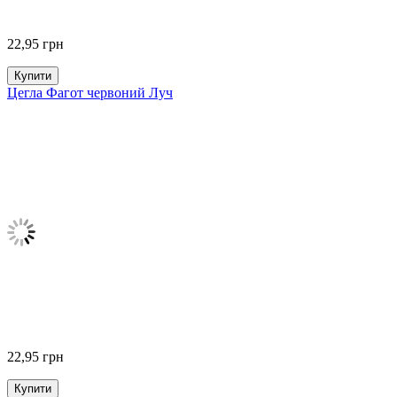
22,95
грн
Купити
Цегла Фагот червоний Луч
22,95
грн
Купити