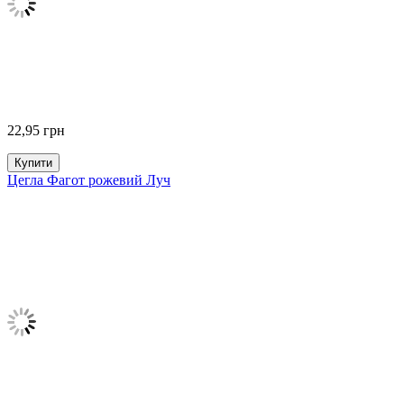
22,95
грн
Купити
Цегла Фагот рожевий Луч