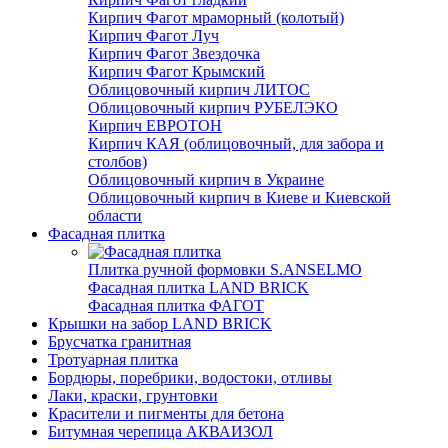
Кирпич Фагот мраморный (колотый)
Кирпич Фагот Луч
Кирпич Фагот Звездочка
Кирпич Фагот Крымский
Облицовочный кирпич ЛИТОС
Облицовочный кирпич РУБЕЛЭКО
Кирпич ЕВРОТОН
Кирпич КАЯ (облицовочный, для забора и
столбов)
Облицовочный кирпич в Украине
Облицовочный кирпич в Киеве и Киевской
области
Фасадная плитка
Плитка ручной формовки S.ANSELMO
Фасадная плитка LAND BRICK
Фасадная плитка ФАГОТ
Крышки на забор LAND BRICK
Брусчатка гранитная
Тротуарная плитка
Бордюры, поребрики, водостоки, отливы
Лаки, краски, грунтовки
Красители и пигменты для бетона
Битумная черепица АКВАИЗОЛ