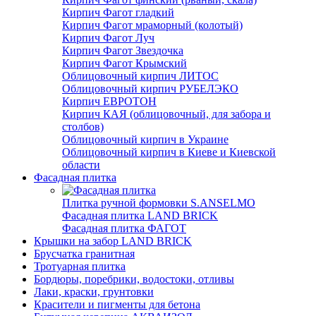
Кирпич Фагот гладкий
Кирпич Фагот мраморный (колотый)
Кирпич Фагот Луч
Кирпич Фагот Звездочка
Кирпич Фагот Крымский
Облицовочный кирпич ЛИТОС
Облицовочный кирпич РУБЕЛЭКО
Кирпич ЕВРОТОН
Кирпич КАЯ (облицовочный, для забора и
столбов)
Облицовочный кирпич в Украине
Облицовочный кирпич в Киеве и Киевской
области
Фасадная плитка
Плитка ручной формовки S.ANSELMO
Фасадная плитка LAND BRICK
Фасадная плитка ФАГОТ
Крышки на забор LAND BRICK
Брусчатка гранитная
Тротуарная плитка
Бордюры, поребрики, водостоки, отливы
Лаки, краски, грунтовки
Красители и пигменты для бетона