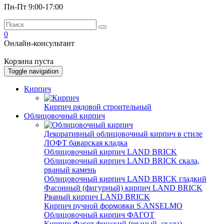
Пн-Пт 9:00-17:00
0
Онлайн-консультант
Корзина пуста
Toggle navigation
Кирпич
Кирпич рядовой строительный
Облицовочный кирпич
Декоративный облицовочный кирпич в стиле
ЛОФТ баварская кладка
Облицовочный кирпич LAND BRICK
Облицовочный кирпич LAND BRICK скала,
рваный камень
Облицовочный кирпич LAND BRICK гладкий
Фасонный (фигурный) кирпич LAND BRICK
Рваный кирпич LAND BRICK
Кирпич ручной формовки S.ANSELMO
Облицовочный кирпич ФАГОТ
Кирпич Фагот финский (рваный, скала)