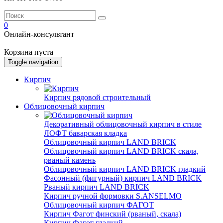
0
Онлайн-консультант
Корзина пуста
Toggle navigation
Кирпич
Кирпич рядовой строительный
Облицовочный кирпич
Декоративный облицовочный кирпич в стиле
ЛОФТ баварская кладка
Облицовочный кирпич LAND BRICK
Облицовочный кирпич LAND BRICK скала,
рваный камень
Облицовочный кирпич LAND BRICK гладкий
Фасонный (фигурный) кирпич LAND BRICK
Рваный кирпич LAND BRICK
Кирпич ручной формовки S.ANSELMO
Облицовочный кирпич ФАГОТ
Кирпич Фагот финский (рваный, скала)
Кирпич Фагот гладкий