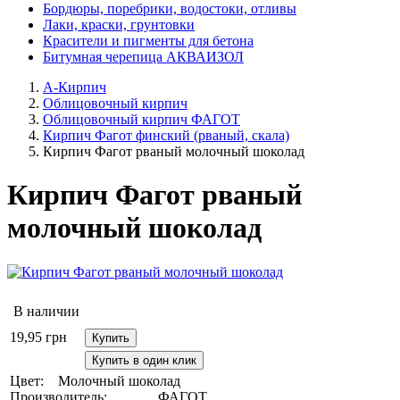
Бордюры, поребрики, водостоки, отливы
Лаки, краски, грунтовки
Красители и пигменты для бетона
Битумная черепица АКВАИЗОЛ
А-Кирпич
Облицовочный кирпич
Облицовочный кирпич ФАГОТ
Кирпич Фагот финский (рваный, скала)
Кирпич Фагот рваный молочный шоколад
Кирпич Фагот рваный
молочный шоколад
В наличии
19,95
грн
Купить
Купить в один клик
Цвет:
Молочный шоколад
Производитель:
ФАГОТ