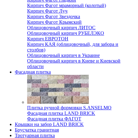
Кирпич Фагот мраморный (колотый)
Кирпич Фагот Луч
Кирпич Фагот Звездочка
Кирпич Фагот Крымский
Облицовочный кирпич ЛИТОС
Облицовочный кирпич РУБЕЛЭКО
Кирпич ЕВРОТОН
Кирпич КАЯ (облицовочный, для забора и
столбов)
Облицовочный кирпич в Украине
Облицовочный кирпич в Киеве и Киевской
области
Фасадная плитка
Плитка ручной формовки S.ANSELMO
Фасадная плитка LAND BRICK
Фасадная плитка ФАГОТ
Крышки на забор LAND BRICK
Брусчатка гранитная
Тротуарная плитка