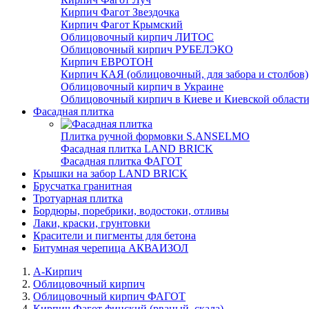
Кирпич Фагот Звездочка
Кирпич Фагот Крымский
Облицовочный кирпич ЛИТОС
Облицовочный кирпич РУБЕЛЭКО
Кирпич ЕВРОТОН
Кирпич КАЯ (облицовочный, для забора и столбов)
Облицовочный кирпич в Украине
Облицовочный кирпич в Киеве и Киевской област
Фасадная плитка
Плитка ручной формовки S.ANSELMO
Фасадная плитка LAND BRICK
Фасадная плитка ФАГОТ
Крышки на забор LAND BRICK
Брусчатка гранитная
Тротуарная плитка
Бордюры, поребрики, водостоки, отливы
Лаки, краски, грунтовки
Красители и пигменты для бетона
Битумная черепица АКВАИЗОЛ
А-Кирпич
Облицовочный кирпич
Облицовочный кирпич ФАГОТ
Кирпич Фагот финский (рваный, скала)