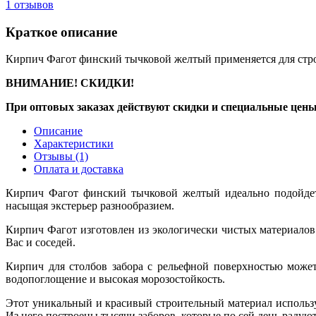
1
отзывов
Краткое описание
Кирпич Фагот финский тычковой желтый применяется для стро
ВНИМАНИЕ! СКИДКИ!
При оптовых заказах действуют скидки и специальные цены
Описание
Характеристики
Отзывы
(1)
Оплата и доставка
Кирпич Фагот финский тычковой желтый идеально подойдет 
насыщая экстерьер разнообразием.
Кирпич Фагот изготовлен из экологически чистых материалов
Вас и соседей.
Кирпич для столбов забора с рельефной поверхностью может
водопоглощение и высокая морозостойкость.
Этот уникальный и красивый строительный материал использу
Из него построены тысячи заборов, которые по сей день радуют