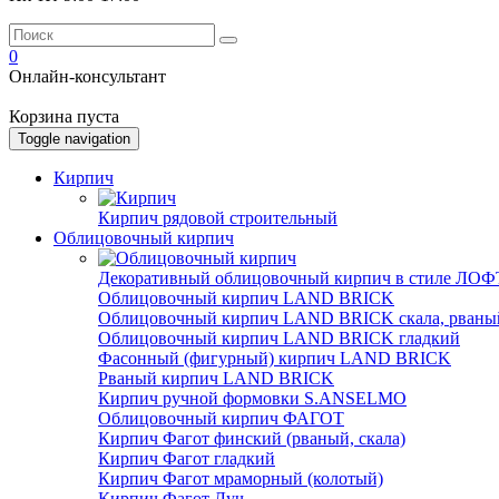
0
Онлайн-консультант
Корзина пуста
Toggle navigation
Кирпич
Кирпич рядовой строительный
Облицовочный кирпич
Декоративный облицовочный кирпич в стиле ЛОФТ
Облицовочный кирпич LAND BRICK
Облицовочный кирпич LAND BRICK скала, рваны
Облицовочный кирпич LAND BRICK гладкий
Фасонный (фигурный) кирпич LAND BRICK
Рваный кирпич LAND BRICK
Кирпич ручной формовки S.ANSELMO
Облицовочный кирпич ФАГОТ
Кирпич Фагот финский (рваный, скала)
Кирпич Фагот гладкий
Кирпич Фагот мраморный (колотый)
Кирпич Фагот Луч