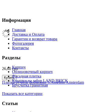
Информация
Главная
Доставка и Оплата
Гарантия и возврат товара
Фотогалерея
Контакты
Разделы
Кирпич
26,60
грн
Облицовочный кирпич
Фасадная плитка
Купить
Крышки на забор LAND BRICK
Плитка ручной формовки S.Anselmo Amsterdam
Брусчатка гранитная
Показать все категории
Статьи