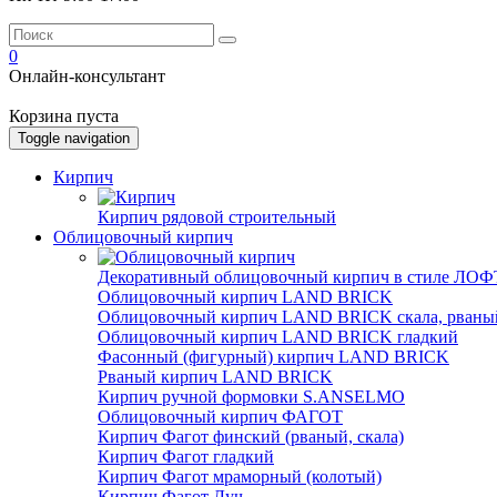
0
Онлайн-консультант
Корзина пуста
Toggle navigation
Кирпич
Кирпич рядовой строительный
Облицовочный кирпич
Декоративный облицовочный кирпич в стиле ЛОФТ
Облицовочный кирпич LAND BRICK
Облицовочный кирпич LAND BRICK скала, рваны
Облицовочный кирпич LAND BRICK гладкий
Фасонный (фигурный) кирпич LAND BRICK
Рваный кирпич LAND BRICK
Кирпич ручной формовки S.ANSELMO
Облицовочный кирпич ФАГОТ
Кирпич Фагот финский (рваный, скала)
Кирпич Фагот гладкий
Кирпич Фагот мраморный (колотый)
Кирпич Фагот Луч