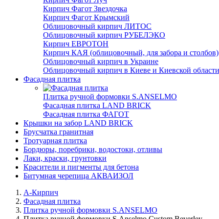
Кирпич Фагот Звездочка
Кирпич Фагот Крымский
Облицовочный кирпич ЛИТОС
Облицовочный кирпич РУБЕЛЭКО
Кирпич ЕВРОТОН
Кирпич КАЯ (облицовочный, для забора и столбов)
Облицовочный кирпич в Украине
Облицовочный кирпич в Киеве и Киевской област
Фасадная плитка
Плитка ручной формовки S.ANSELMO
Фасадная плитка LAND BRICK
Фасадная плитка ФАГОТ
Крышки на забор LAND BRICK
Брусчатка гранитная
Тротуарная плитка
Бордюры, поребрики, водостоки, отливы
Лаки, краски, грунтовки
Красители и пигменты для бетона
Битумная черепица АКВАИЗОЛ
А-Кирпич
Фасадная плитка
Плитка ручной формовки S.ANSELMO
Плитка ручной формовки S.Anselmo Custom Beverley