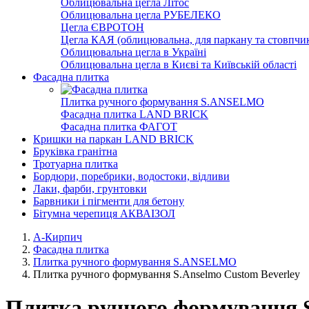
Облицювальна цегла Літос
Облицювальна цегла РУБЕЛЕКО
Цегла ЄВРОТОН
Цегла КАЯ (облицювальна, для паркану та стовпчик
Облицювальна цегла в Україні
Облицювальна цегла в Києві та Київській області
Фасадна плитка
Плитка ручного формування S.ANSELMO
Фасадна плитка LAND BRICK
Фасадна плитка ФАГОТ
Кришки на паркан LAND BRICK
Бруківка гранітна
Тротуарна плитка
Бордюри, поребрики, водостоки, відливи
Лаки, фарби, грунтовки
Барвники і пігменти для бетону
Бітумна черепиця АКВАІЗОЛ
А-Кирпич
Фасадна плитка
Плитка ручного формування S.ANSELMO
Плитка ручного формування S.Anselmo Custom Beverley
Плитка ручного формування S