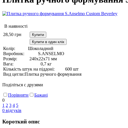
В наявності
28,50
грн
Купити
Купити в один клік
Колір:
Шоколадний
Виробник:
S.ANSELMO
Розмір:
240х22х71 мм
Вага:
0,7 кг
Кількість штук на піддоні:
600 шт
Вид цегли:
Плитка ручного формування
Поділіться с друзями
Порівняти
Бажані
0
1
2
3
4
5
0
відгуків
Короткий опис