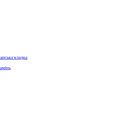
арська кладка
амінь