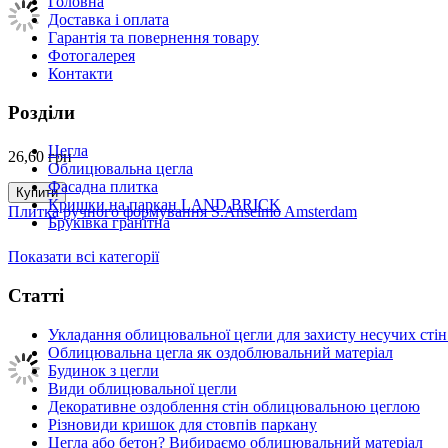
Головна
Доставка і оплата
Гарантія та повернення товару
Фотогалерея
Контакти
Розділи
Цегла
26,60
грн
Облицювальна цегла
Фасадна плитка
Купити
Кришки на паркан LAND BRICK
Плитка ручного формування S.Anselmo Amsterdam
Бруківка гранітна
Показати всі категорії
Статті
Укладання облицювальної цегли для захисту несучих стін
Облицювальна цегла як оздоблювальний матеріал
Будинок з цегли
Види облицювальної цегли
Декоративне оздоблення стін облицювальною цеглою
Різновиди кришок для стовпів паркану
Цегла або бетон? Вибираємо облицювальний матеріал