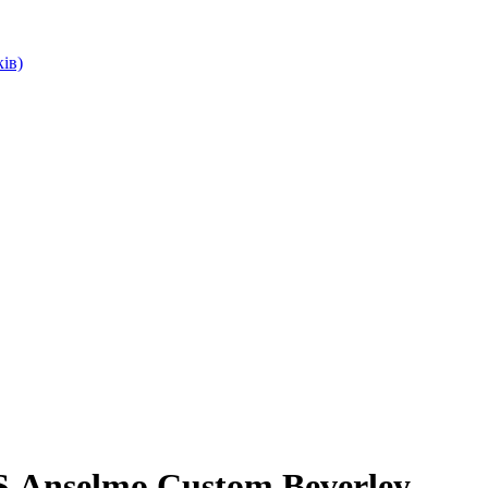
ів)
.Anselmo Custom Beverley