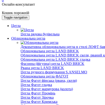
0
Онлайн-консультант
Кошик порожній
Toggle navigation
Цегла
Цегла рядова будівельна
Облицювальна цегла
Декоративна облицювальна цегла в стилі ЛОФТ бав
Облицювальна цегла LAND BRICK
Облицювальна цегла LAND BRICK скеля, рваний к
Облицювальна цегла LAND BRICK гладка
Фасонна (фігурна) цегла LAND BRICK
Рвана цегла LAND BRICK
Цегла ручного формування S.ANSELMO
Облицювальна цегла ФАГОТ
Цегла Фагот фінська (рвана, скеля)
Цегла Фагот гладка
Цегла Фагот мармурова (колота)
Цегла Фагот Промінь
Цегла Фагот Зірочка
Цегла Фагот Кримська