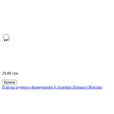
29,80
грн
Купити
Плитка ручного формування S.Anselmo Damasco Bruciato