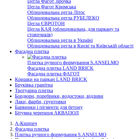
Цегла Фагот Зірочка
Цегла Фагот Кримська
Облицювальна цегла Літос
Облицювальна цегла РУБЕЛЕКО
Цегла ЄВРОТОН
Цегла КАЯ (облицювальна, для паркану та
стовпчиків)
Облицювальна цегла в Україні
Облицювальна цегла в Києві та Київській області
Фасадна плитка
Плитка ручного формування S.ANSELMO
Фасадна плитка LAND BRICK
Фасадна плитка ФАГОТ
Кришки на паркан LAND BRICK
Бруківка гранітна
Тротуарна плитка
Бордюри, поребрики, водостоки, відливи
Лаки, фарби, грунтовки
Барвники і пігменти для бетону
Бітумна черепиця АКВАІЗОЛ
А-Кирпич
Фасадна плитка
Плитка ручного формування S.ANSELMO