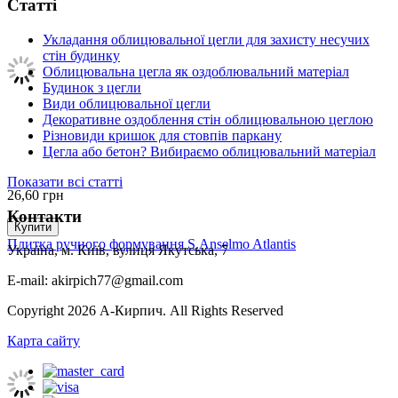
Статті
Укладання облицювальної цегли для захисту несучих
стін будинку
Облицювальна цегла як оздоблювальний матеріал
Будинок з цегли
Види облицювальної цегли
Декоративне оздоблення стін облицювальною цеглою
Різновиди кришок для стовпів паркану
Цегла або бетон? Вибираємо облицювальний матеріал
Показати всі статті
26,60
грн
Контакти
Купити
Плитка ручного формування S.Anselmo Atlantis
Україна, м. Київ, вулиця Якутська, 7
E-mail: akirpich77@gmail.com
Copyright 2026 А-Кирпич. All Rights Reserved
Карта сайту