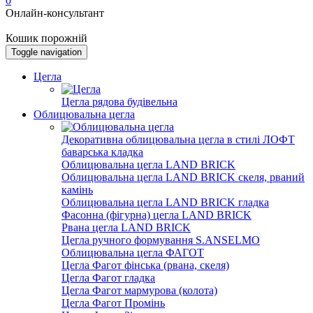
0
Онлайн-консультант
Кошик порожній
Toggle navigation
Цегла
Цегла рядова будівельна
Облицювальна цегла
Декоративна облицювальна цегла в стилі ЛОФТ
баварська кладка
Облицювальна цегла LAND BRICK
Облицювальна цегла LAND BRICK скеля, рваний
камінь
Облицювальна цегла LAND BRICK гладка
Фасонна (фігурна) цегла LAND BRICK
Рвана цегла LAND BRICK
Цегла ручного формування S.ANSELMO
Облицювальна цегла ФАГОТ
Цегла Фагот фінська (рвана, скеля)
Цегла Фагот гладка
Цегла Фагот мармурова (колота)
Цегла Фагот Промінь