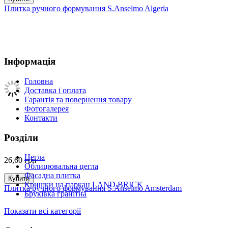
Плитка ручного формування S.Anselmo Algeria
Інформація
Головна
Доставка і оплата
Гарантія та повернення товару
Фотогалерея
Контакти
Розділи
Цегла
26,60
грн
Облицювальна цегла
Фасадна плитка
Купити
Кришки на паркан LAND BRICK
Плитка ручного формування S.Anselmo Amsterdam
Бруківка гранітна
Показати всі категорії