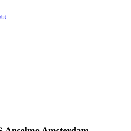
ів)
S.Anselmo Amsterdam