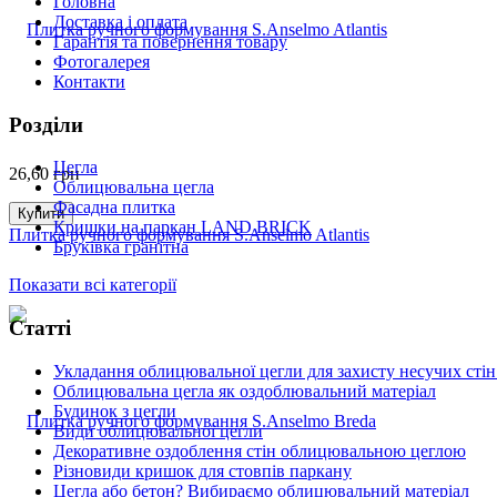
Головна
Доставка і оплата
Гарантія та повернення товару
Фотогалерея
Контакти
Розділи
Цегла
26,60
грн
Облицювальна цегла
Фасадна плитка
Купити
Кришки на паркан LAND BRICK
Плитка ручного формування S.Anselmo Atlantis
Бруківка гранітна
Показати всі категорії
Статті
Укладання облицювальної цегли для захисту несучих стін
Облицювальна цегла як оздоблювальний матеріал
Будинок з цегли
Види облицювальної цегли
Декоративне оздоблення стін облицювальною цеглою
Різновиди кришок для стовпів паркану
Цегла або бетон? Вибираємо облицювальний матеріал