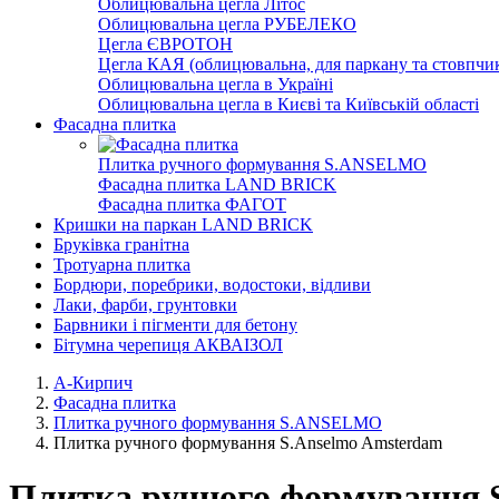
Облицювальна цегла Літос
Облицювальна цегла РУБЕЛЕКО
Цегла ЄВРОТОН
Цегла КАЯ (облицювальна, для паркану та стовпчик
Облицювальна цегла в Україні
Облицювальна цегла в Києві та Київській області
Фасадна плитка
Плитка ручного формування S.ANSELMO
Фасадна плитка LAND BRICK
Фасадна плитка ФАГОТ
Кришки на паркан LAND BRICK
Бруківка гранітна
Тротуарна плитка
Бордюри, поребрики, водостоки, відливи
Лаки, фарби, грунтовки
Барвники і пігменти для бетону
Бітумна черепиця АКВАІЗОЛ
А-Кирпич
Фасадна плитка
Плитка ручного формування S.ANSELMO
Плитка ручного формування S.Anselmo Amsterdam
Плитка ручного формування 