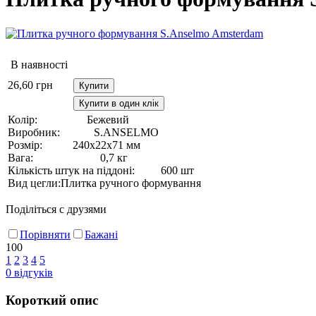
В наявності
26,60
грн
Купити
Купити в один клік
Колір:
Бежевий
Виробник:
S.ANSELMO
Розмір:
240х22х71 мм
Вага:
0,7 кг
Кількість штук на піддоні:
600 шт
Вид цегли:
Плитка ручного формування
Поділіться с друзями
Порівняти
Бажані
100
1
2
3
4
5
0
відгуків
Короткий опис