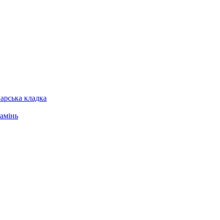
арська кладка
амінь