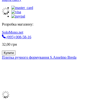
Розробка магазину:
SoloMono.net
(095) 008-58-16
32,00
грн
Купити
Плитка ручного формування S.Anselmo Breda