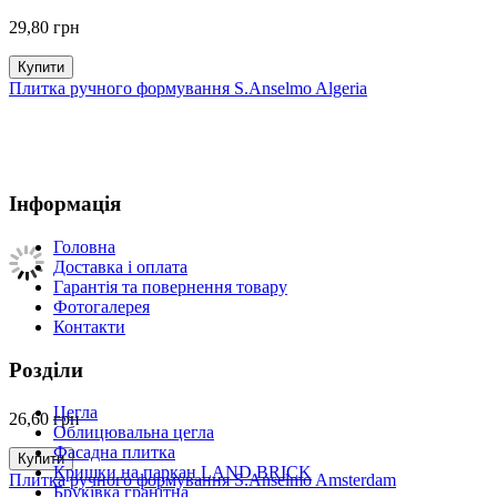
29,80
грн
Купити
Плитка ручного формування S.Anselmo Algeria
Інформація
Головна
Доставка і оплата
Гарантія та повернення товару
Фотогалерея
Контакти
Розділи
Цегла
26,60
грн
Облицювальна цегла
Фасадна плитка
Купити
Кришки на паркан LAND BRICK
Плитка ручного формування S.Anselmo Amsterdam
Бруківка гранітна