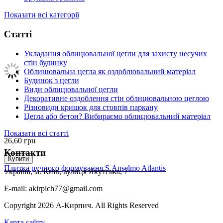
Показати всі категорії
Статті
Укладання облицювальної цегли для захисту несучих
стін будинку
Облицювальна цегла як оздоблювальний матеріал
Будинок з цегли
Види облицювальної цегли
Декоративне оздоблення стін облицювальною цеглою
Різновиди кришок для стовпів паркану
Цегла або бетон? Вибираємо облицювальний матеріал
Показати всі статті
26,60
грн
Контакти
Купити
Плитка ручного формування S.Anselmo Atlantis
Україна, м. Київ, вулиця Якутська, 7
E-mail: akirpich77@gmail.com
Copyright 2026 А-Кирпич. All Rights Reserved
Карта сайту