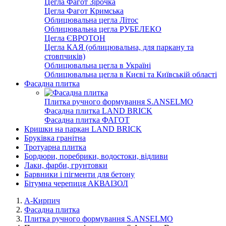
Цегла Фагот Зірочка
Цегла Фагот Кримська
Облицювальна цегла Літос
Облицювальна цегла РУБЕЛЕКО
Цегла ЄВРОТОН
Цегла КАЯ (облицювальна, для паркану та
стовпчиків)
Облицювальна цегла в Україні
Облицювальна цегла в Києві та Київській області
Фасадна плитка
Плитка ручного формування S.ANSELMO
Фасадна плитка LAND BRICK
Фасадна плитка ФАГОТ
Кришки на паркан LAND BRICK
Бруківка гранітна
Тротуарна плитка
Бордюри, поребрики, водостоки, відливи
Лаки, фарби, грунтовки
Барвники і пігменти для бетону
Бітумна черепиця АКВАІЗОЛ
А-Кирпич
Фасадна плитка
Плитка ручного формування S.ANSELMO