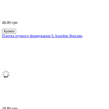
40,00
грн
Купити
Плитка ручного формування S.Anselmo Bruciato
29,80
грн