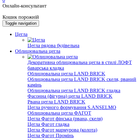
0
Онлайн-консультант
Кошик порожній
Toggle navigation
Цегла
Цегла рядова будівельна
Облицювальна цегла
Декоративна облицювальна цегла в стилі ЛОФТ
баварська кладка
Облицювальна цегла LAND BRICK
Облицювальна цегла LAND BRICK скеля, рваний
камінь
Облицювальна цегла LAND BRICK гладка
Фасонна (фігурна) цегла LAND BRICK
Рвана цегла LAND BRICK
Цегла ручного формування S.ANSELMO
Облицювальна цегла ФАГОТ
Цегла Фагот фінська (рвана, скеля)
Цегла Фагот гладка
Цегла Фагот мармурова (колота)
Цегла Фагот Промінь