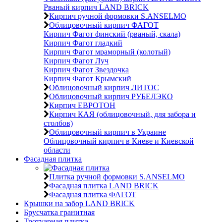
Рваный кирпич LAND BRICK
Кирпич ручной формовки S.ANSELMO
Облицовочный кирпич ФАГОТ
Кирпич Фагот финский (рваный, скала)
Кирпич Фагот гладкий
Кирпич Фагот мраморный (колотый)
Кирпич Фагот Луч
Кирпич Фагот Звездочка
Кирпич Фагот Крымский
Облицовочный кирпич ЛИТОС
Облицовочный кирпич РУБЕЛЭКО
Кирпич ЕВРОТОН
Кирпич КАЯ (облицовочный, для забора и
столбов)
Облицовочный кирпич в Украине
Облицовочный кирпич в Киеве и Киевской
области
Фасадная плитка
Плитка ручной формовки S.ANSELMO
Фасадная плитка LAND BRICK
Фасадная плитка ФАГОТ
Крышки на забор LAND BRICK
Брусчатка гранитная
Тротуарная плитка