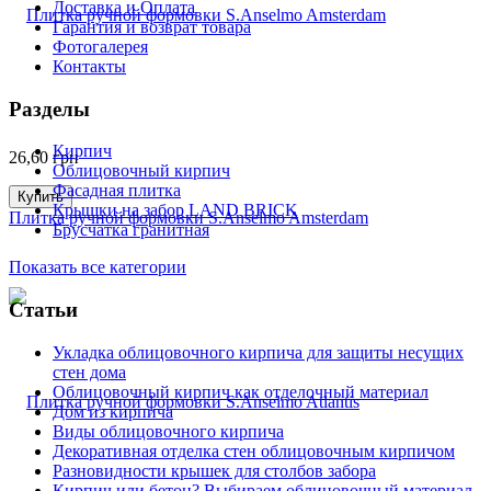
Доставка и Оплата
Гарантия и возврат товара
Фотогалерея
Контакты
Разделы
Кирпич
26,60
грн
Облицовочный кирпич
Фасадная плитка
Купить
Крышки на забор LAND BRICK
Плитка ручной формовки S.Anselmo Amsterdam
Брусчатка гранитная
Показать все категории
Статьи
Укладка облицовочного кирпича для защиты несущих
стен дома
Облицовочный кирпич как отделочный материал
Дом из кирпича
Виды облицовочного кирпича
Декоративная отделка стен облицовочным кирпичом
Разновидности крышек для столбов забора
Кирпич или бетон? Выбираем облицовочный материал