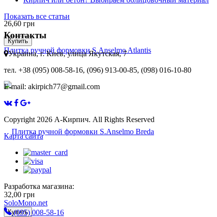
Показать все статьи
26,60
грн
Контакты
Купить
Плитка ручной формовки S.Anselmo Atlantis
Украина, г. Киев, улица Якутская, 7
тел. +38 (095) 008-58-16, (096) 913-00-85, (098) 016-10-80
E-mail: akirpich77@gmail.com
Copyright 2026 А-Кирпич. All Rights Reserved
Карта сайта
Разработка магазина:
32,00
грн
SoloMono.net
Купить
(095) 008-58-16