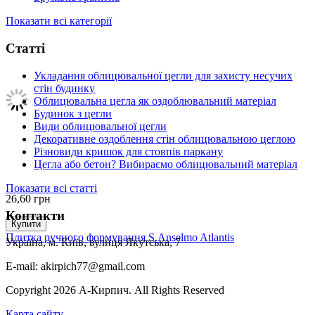
Показати всі категорії
Статті
Укладання облицювальної цегли для захисту несучих
стін будинку
Облицювальна цегла як оздоблювальний матеріал
Будинок з цегли
Види облицювальної цегли
Декоративне оздоблення стін облицювальною цеглою
Різновиди кришок для стовпів паркану
Цегла або бетон? Вибираємо облицювальний матеріал
Показати всі статті
26,60
грн
Контакти
Купити
Плитка ручного формування S.Anselmo Atlantis
Україна, м. Київ, вулиця Якутська, 7
E-mail: akirpich77@gmail.com
Copyright 2026 А-Кирпич. All Rights Reserved
Карта сайту