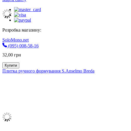
Розробка магазину:
SoloMono.net
(095) 008-58-16
32,00
грн
Купити
Плитка ручного формування S.Anselmo Breda