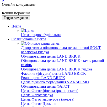
0
Онлайн-консультант
Кошик порожній
Toggle navigation
Цегла
Цегла рядова будівельна
Облицювальна цегла
Декоративна облицювальна цегла в стилі ЛОФТ
баварська кладка
Облицювальна цегла LAND BRICK
Облицювальна цегла LAND BRICK скеля, рваний
камінь
Облицювальна цегла LAND BRICK гладка
Фасонна (фігурна) цегла LAND BRICK
Рвана цегла LAND BRICK
Цегла ручного формування S.ANSELMO
Облицювальна цегла ФАГОТ
Цегла Фагот фінська (рвана, скеля)
Цегла Фагот гладка
Цегла Фагот мармурова (колота)
Цегла Фагот Промінь