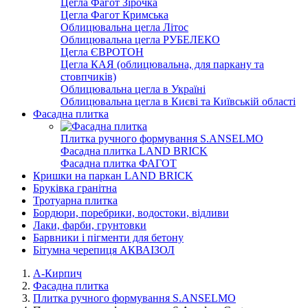
Цегла Фагот Зірочка
Цегла Фагот Кримська
Облицювальна цегла Літос
Облицювальна цегла РУБЕЛЕКО
Цегла ЄВРОТОН
Цегла КАЯ (облицювальна, для паркану та
стовпчиків)
Облицювальна цегла в Україні
Облицювальна цегла в Києві та Київській області
Фасадна плитка
Плитка ручного формування S.ANSELMO
Фасадна плитка LAND BRICK
Фасадна плитка ФАГОТ
Кришки на паркан LAND BRICK
Бруківка гранітна
Тротуарна плитка
Бордюри, поребрики, водостоки, відливи
Лаки, фарби, грунтовки
Барвники і пігменти для бетону
Бітумна черепиця АКВАІЗОЛ
А-Кирпич
Фасадна плитка
Плитка ручного формування S.ANSELMO