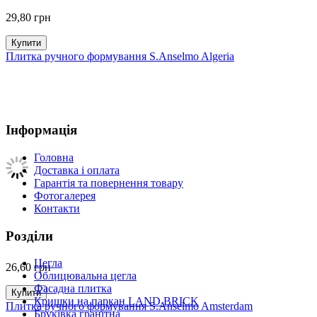
29,80
грн
Купити
Плитка ручного формування S.Anselmo Algeria
Інформація
Головна
Доставка і оплата
Гарантія та повернення товару
Фотогалерея
Контакти
Розділи
Цегла
26,60
грн
Облицювальна цегла
Фасадна плитка
Купити
Кришки на паркан LAND BRICK
Плитка ручного формування S.Anselmo Amsterdam
Бруківка гранітна