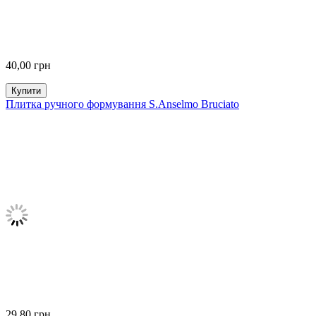
40,00
грн
Купити
Плитка ручного формування S.Anselmo Bruciato
29,80
грн