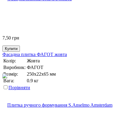
7,50
грн
Купити
Фасадна плитка ФАГОТ жовта
Колір:
Жовта
Виробник:
ФАГОТ
Розмір:
250х22х65 мм
Вага:
0.9 кг
Порівняти