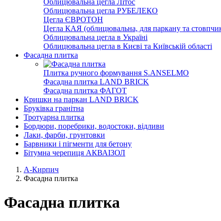
Облицювальна цегла Літос
Облицювальна цегла РУБЕЛЕКО
Цегла ЄВРОТОН
Цегла КАЯ (облицювальна, для паркану та стовпчик
Облицювальна цегла в Україні
Облицювальна цегла в Києві та Київській області
Фасадна плитка
Плитка ручного формування S.ANSELMO
Фасадна плитка LAND BRICK
Фасадна плитка ФАГОТ
Кришки на паркан LAND BRICK
Бруківка гранітна
Тротуарна плитка
Бордюри, поребрики, водостоки, відливи
Лаки, фарби, грунтовки
Барвники і пігменти для бетону
Бітумна черепиця АКВАІЗОЛ
А-Кирпич
Фасадна плитка
Фасадна плитка