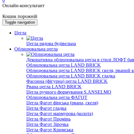
0
Онлайн-консультант
Кошик порожній
Toggle navigation
Цегла
Цегла рядова будівельна
Облицювальна цегла
Декоративна облицювальна цегла в стилі ЛОФТ бав
Облицювальна цегла LAND BRICK
Облицювальна цегла LAND BRICK скеля, рваний к
Облицювальна цегла LAND BRICK гладка
Фасонна (фігурна) цегла LAND BRICK
Рвана цегла LAND BRICK
Цегла ручного формування S.ANSELMO
Облицювальна цегла ФАГОТ
Цегла Фагот фінська (рвана, скеля)
Цегла Фагот гладка
Цегла Фагот мармурова (колота)
Цегла Фагот Промінь
Цегла Фагот Зірочка
Цегла Фагот Кримська