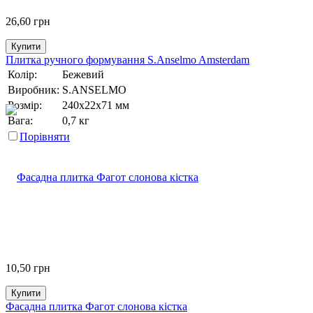
26,60
грн
Купити
Плитка ручного формування S.Anselmo Amsterdam
Колір:
Бежевий
Виробник:
S.ANSELMO
Розмір:
240х22х71 мм
Вага:
0,7 кг
Порівняти
10,50
грн
Купити
Фасадна плитка Фагот слонова кістка