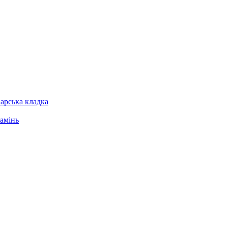
арська кладка
амінь