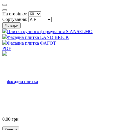
На сторінку:
Сортування:
Фільтри
Плитка ручного формування S.ANSELMO
Фасадна плитка LAND BRICK
Фасадна плитка ФАГОТ
PDF
0,00
грн
Купити