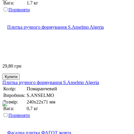
Вага:
1.7 кг
Порівняти
29,80
грн
Купити
Плитка ручного формування S.Anselmo Algeria
Колір:
Помаранчевий
Виробник:
S.ANSELMO
Розмір:
240х22х71 мм
Вага:
0,7 кг
Порівняти