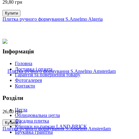
29,80
грн
Купити
Плитка ручного формування S.Anselmo Algeria
Інформація
Головна
Доставка і оплата
Гарантія та повернення товару
Фотогалерея
Контакти
Розділи
Цегла
26,60
грн
Облицювальна цегла
Фасадна плитка
Купити
Кришки на паркан LAND BRICK
Плитка ручного формування S.Anselmo Amsterdam
Бруківка гранітна