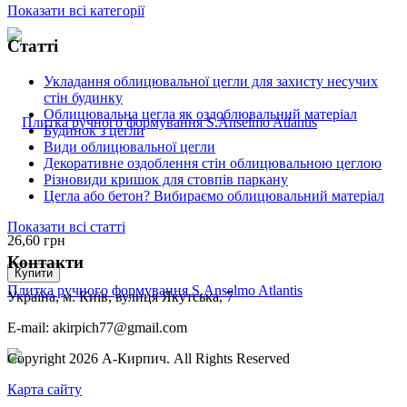
Показати всі категорії
Статті
Укладання облицювальної цегли для захисту несучих
стін будинку
Облицювальна цегла як оздоблювальний матеріал
Будинок з цегли
Види облицювальної цегли
Декоративне оздоблення стін облицювальною цеглою
Різновиди кришок для стовпів паркану
Цегла або бетон? Вибираємо облицювальний матеріал
Показати всі статті
26,60
грн
Контакти
Купити
Плитка ручного формування S.Anselmo Atlantis
Україна, м. Київ, вулиця Якутська, 7
E-mail: akirpich77@gmail.com
Copyright 2026 А-Кирпич. All Rights Reserved
Карта сайту