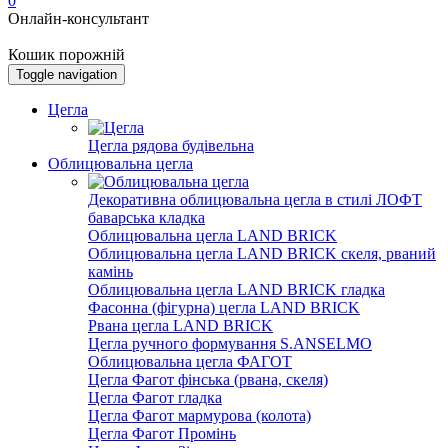
0
Онлайн-консультант
Кошик порожній
Toggle navigation
Цегла
Цегла рядова будівельна
Облицювальна цегла
Декоративна облицювальна цегла в стилі ЛОФТ
баварська кладка
Облицювальна цегла LAND BRICK
Облицювальна цегла LAND BRICK скеля, рваний
камінь
Облицювальна цегла LAND BRICK гладка
Фасонна (фігурна) цегла LAND BRICK
Рвана цегла LAND BRICK
Цегла ручного формування S.ANSELMO
Облицювальна цегла ФАГОТ
Цегла Фагот фінська (рвана, скеля)
Цегла Фагот гладка
Цегла Фагот мармурова (колота)
Цегла Фагот Промінь