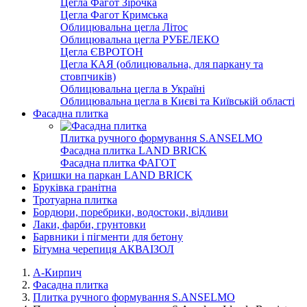
Цегла Фагот Зірочка
Цегла Фагот Кримська
Облицювальна цегла Літос
Облицювальна цегла РУБЕЛЕКО
Цегла ЄВРОТОН
Цегла КАЯ (облицювальна, для паркану та
стовпчиків)
Облицювальна цегла в Україні
Облицювальна цегла в Києві та Київській області
Фасадна плитка
Плитка ручного формування S.ANSELMO
Фасадна плитка LAND BRICK
Фасадна плитка ФАГОТ
Кришки на паркан LAND BRICK
Бруківка гранітна
Тротуарна плитка
Бордюри, поребрики, водостоки, відливи
Лаки, фарби, грунтовки
Барвники і пігменти для бетону
Бітумна черепиця АКВАІЗОЛ
А-Кирпич
Фасадна плитка
Плитка ручного формування S.ANSELMO