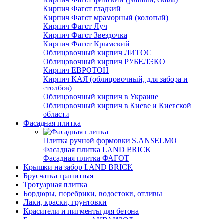
Кирпич Фагот гладкий
Кирпич Фагот мраморный (колотый)
Кирпич Фагот Луч
Кирпич Фагот Звездочка
Кирпич Фагот Крымский
Облицовочный кирпич ЛИТОС
Облицовочный кирпич РУБЕЛЭКО
Кирпич ЕВРОТОН
Кирпич КАЯ (облицовочный, для забора и
столбов)
Облицовочный кирпич в Украине
Облицовочный кирпич в Киеве и Киевской
области
Фасадная плитка
Плитка ручной формовки S.ANSELMO
Фасадная плитка LAND BRICK
Фасадная плитка ФАГОТ
Крышки на забор LAND BRICK
Брусчатка гранитная
Тротуарная плитка
Бордюры, поребрики, водостоки, отливы
Лаки, краски, грунтовки
Красители и пигменты для бетона