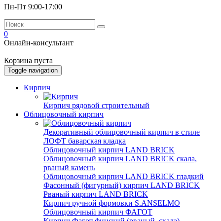
Пн-Пт 9:00-17:00
0
Онлайн-консультант
Корзина пуста
Toggle navigation
Кирпич
Кирпич рядовой строительный
Облицовочный кирпич
Декоративный облицовочный кирпич в стиле
ЛОФТ баварская кладка
Облицовочный кирпич LAND BRICK
Облицовочный кирпич LAND BRICK скала,
рваный камень
Облицовочный кирпич LAND BRICK гладкий
Фасонный (фигурный) кирпич LAND BRICK
Рваный кирпич LAND BRICK
Кирпич ручной формовки S.ANSELMO
Облицовочный кирпич ФАГОТ
Кирпич Фагот финский (рваный, скала)