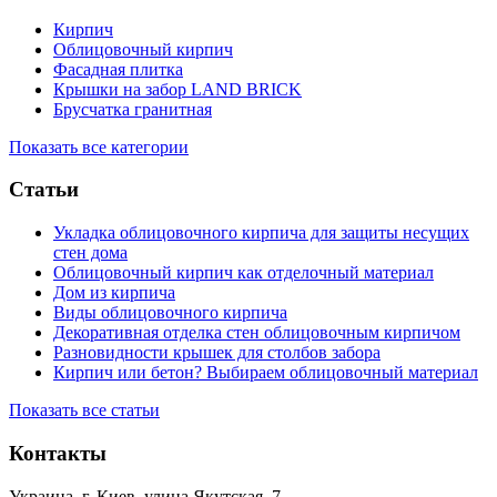
Кирпич
Облицовочный кирпич
Фасадная плитка
Крышки на забор LAND BRICK
Брусчатка гранитная
Показать все категории
Статьи
Укладка облицовочного кирпича для защиты несущих
стен дома
Облицовочный кирпич как отделочный материал
Дом из кирпича
Виды облицовочного кирпича
Декоративная отделка стен облицовочным кирпичом
Разновидности крышек для столбов забора
Кирпич или бетон? Выбираем облицовочный материал
Показать все статьи
Контакты
Украина, г. Киев, улица Якутская, 7