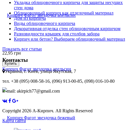
Укладка облицовочного кирпича для защиты несущих
стен дома
Облицовочный кирпич как отделочный материал
Дом из кирпича
Виды облицовочного кирпича
Декоративная отделка стен облицовочным кирпичом
Разновидности крышек для столбов забора
Кирпич или бетон? Выбираем облицовочный материал
Показать все статьи
22,95
грн
Контакты
Купить
Кирпич Фагот звездочка апельсин
Украина, г. Киев, улица Якутская, 7
тел. +38 (095) 008-58-16, (096) 913-00-85, (098) 016-10-80
E-mail: akirpich77@gmail.com
Copyright 2026 А-Кирпич. All Rights Reserved
Карта сайта