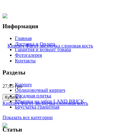
Информация
Главная
Доставка и Оплата
Гарантия и возврат товара
Фотогалерея
Контакты
Разделы
Кирпич
27,95
грн
Облицовочный кирпич
Фасадная плитка
Купить
Крышки на забор LAND BRICK
Кирпич Фагот звездочка слоновая кость
Брусчатка гранитная
Показать все категории
Статьи