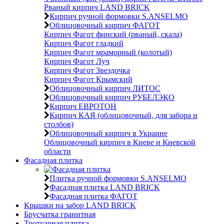
Рваный кирпич LAND BRICK
Кирпич ручной формовки S.ANSELMO
Облицовочный кирпич ФАГОТ
Кирпич Фагот финский (рваный, скала)
Кирпич Фагот гладкий
Кирпич Фагот мраморный (колотый)
Кирпич Фагот Луч
Кирпич Фагот Звездочка
Кирпич Фагот Крымский
Облицовочный кирпич ЛИТОС
Облицовочный кирпич РУБЕЛЭКО
Кирпич ЕВРОТОН
Кирпич КАЯ (облицовочный, для забора и
столбов)
Облицовочный кирпич в Украине
Облицовочный кирпич в Киеве и Киевской
области
Фасадная плитка
Плитка ручной формовки S.ANSELMO
Фасадная плитка LAND BRICK
Фасадная плитка ФАГОТ
Крышки на забор LAND BRICK
Брусчатка гранитная
Тротуарная плитка