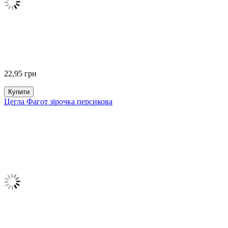
22,95
грн
Купити
Цегла Фагот зірочка персикова