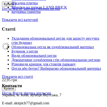
Фасадна плитка
Купити
Кришки на паркан LAND BRICK
Цегла Фагот зірочка слонова кістка
Бруківка гранітна
Показати всі категорії
Статті
Укладання облицювальної цегли для захисту несучих
стін будинку
Облицювальна цегла як оздоблювальний матеріал
Будинок з цегли
Види облицювальної цегли
Декоративне оздоблення стін облицювальною цеглою
Різновиди кришок для стовпів паркану
Цегла або бетон? Вибираємо облицювальний матеріал
Показати всі статті
22,95
грн
Контакти
Купити
Цегла Фагот зірочка апельсин
Україна, м. Київ, вулиця Якутська, 7
E-mail: akirpich77@gmail.com