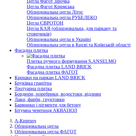
Цегла Фагот Зірочка
Цегла Фагот Кримська
Облицювальна цегла Літос
Облицювальна цегла РУБЕЛЕКО
Цегла ЄВРОТОН
Цегла КАЯ (облицювальна, для паркану та
стовпчиків)
Облицювальна цегла в Україні
Облицювальна цегла в Києві та Київській області
Фасадна плитка
Плитка ручного формування S.ANSELMO
Фасадна плитка LAND BRICK
Фасадна плитка ФАГОТ
Кришки на паркан LAND BRICK
Бруківка гранітна
Тротуарна плитка
Бордюри, поребрики, водостоки, відливи
Лаки, фарби, грунтовки
Барвники і пігменти для бетону
Бітумна черепиця АКВАІЗОЛ
А-Кирпич
Облицювальна цегла
Облицювальна цегла ФАГОТ