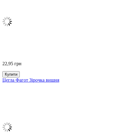
22,95
грн
Купити
Цегла Фагот Зірочка вишня