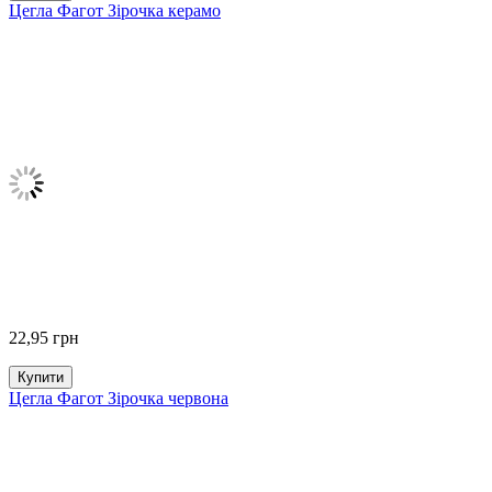
Цегла Фагот Зірочка керамо
22,95
грн
Купити
Цегла Фагот Зірочка червона