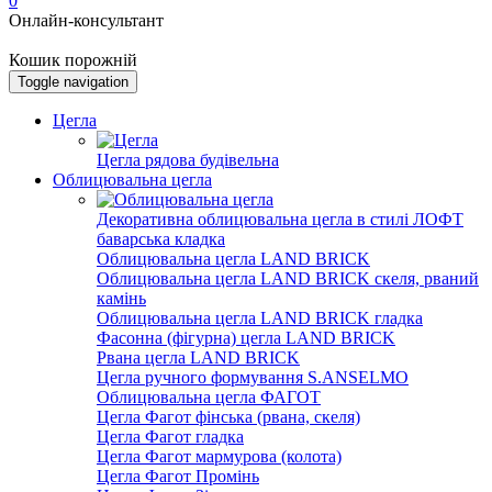
0
Онлайн-консультант
Кошик порожній
Toggle navigation
Цегла
Цегла рядова будівельна
Облицювальна цегла
Декоративна облицювальна цегла в стилі ЛОФТ
баварська кладка
Облицювальна цегла LAND BRICK
Облицювальна цегла LAND BRICK скеля, рваний
камінь
Облицювальна цегла LAND BRICK гладка
Фасонна (фігурна) цегла LAND BRICK
Рвана цегла LAND BRICK
Цегла ручного формування S.ANSELMO
Облицювальна цегла ФАГОТ
Цегла Фагот фінська (рвана, скеля)
Цегла Фагот гладка
Цегла Фагот мармурова (колота)
Цегла Фагот Промінь