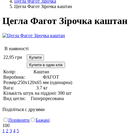
Цегла Фагот Зірочка
Цегла Фагот Зірочка каштан
Цегла Фагот Зірочка каштан
В наявності
22,95
грн
Купити
Купити в один клік
Колір:
Каштан
Виробник:
ФАГОТ
Розмір:
250х120х65 мм (одинарна)
Вага:
3.7 кг
Кількість штук на піддоні:
390 шт
Вид цегли:
Гиперпресована
Поділіться с друзями
Порівняти
Бажані
100
1
2
3
4
5