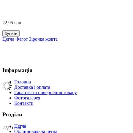
22,95
грн
Купити
Цегла Фагот Зірочка жовта
Інформація
Головна
Доставка і оплата
Гарантія та повернення товару
Фотогалерея
Контакти
Розділи
Цегла
27,95
грн
Облицювальна цегла