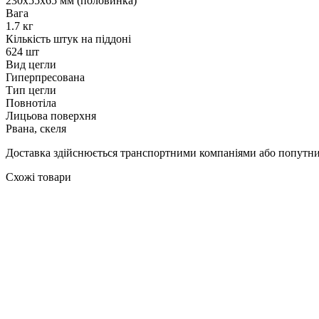
230х55х65 мм (половинка)
Вага
1.7 кг
Кількість штук на піддоні
624 шт
Вид цегли
Гиперпресована
Тип цегли
Повнотіла
Лицьова поверхня
Рвана, скеля
Доставка здійснюється транспортними компаніями або попутним
Схожі товари