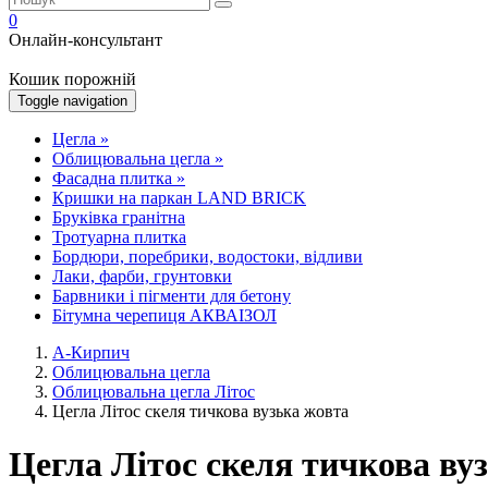
0
Онлайн-консультант
Кошик порожній
Toggle navigation
Цегла
»
Облицювальна цегла
»
Фасадна плитка
»
Кришки на паркан LAND BRICK
Бруківка гранітна
Тротуарна плитка
Бордюри, поребрики, водостоки, відливи
Лаки, фарби, грунтовки
Барвники і пігменти для бетону
Бітумна черепиця АКВАІЗОЛ
А-Кирпич
Облицювальна цегла
Облицювальна цегла Літос
Цегла Літос скеля тичкова вузька жовта
Цегла Літос скеля тичкова ву