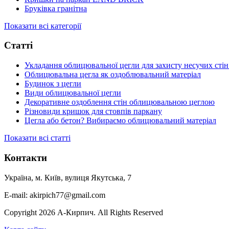
Бруківка гранітна
Показати всі категорії
Статті
Укладання облицювальної цегли для захисту несучих стін
Облицювальна цегла як оздоблювальний матеріал
Будинок з цегли
Види облицювальної цегли
Декоративне оздоблення стін облицювальною цеглою
Різновиди кришок для стовпів паркану
Цегла або бетон? Вибираємо облицювальний матеріал
Показати всі статті
Контакти
Україна, м. Київ, вулиця Якутська, 7
E-mail: akirpich77@gmail.com
Copyright 2026 А-Кирпич. All Rights Reserved