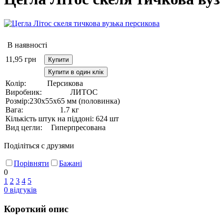
В наявності
11,95
грн
Купити
Купити в один клік
Колір:
Персикова
Виробник:
ЛИТОС
Розмір:
230х55х65 мм (половинка)
Вага:
1.7 кг
Кількість штук на піддоні:
624 шт
Вид цегли:
Гиперпресована
Поділіться с друзями
Порівняти
Бажані
0
1
2
3
4
5
0
відгуків
Короткий опис