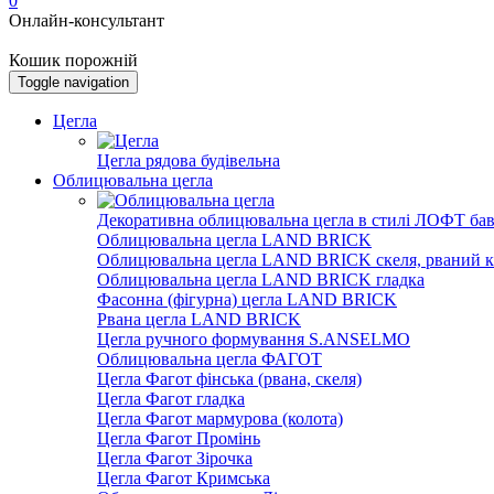
0
Онлайн-консультант
Кошик порожній
Toggle navigation
Цегла
Цегла рядова будівельна
Облицювальна цегла
Декоративна облицювальна цегла в стилі ЛОФТ бав
Облицювальна цегла LAND BRICK
Облицювальна цегла LAND BRICK скеля, рваний к
Облицювальна цегла LAND BRICK гладка
Фасонна (фігурна) цегла LAND BRICK
Рвана цегла LAND BRICK
Цегла ручного формування S.ANSELMO
Облицювальна цегла ФАГОТ
Цегла Фагот фінська (рвана, скеля)
Цегла Фагот гладка
Цегла Фагот мармурова (колота)
Цегла Фагот Промінь
Цегла Фагот Зірочка
Цегла Фагот Кримська