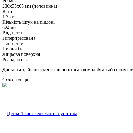
Розмір
230х55х65 мм (половинка)
Вага
1.7 кг
Кількість штук на піддоні
624 шт
Вид цегли
Гиперпресована
Тип цегли
Повнотіла
Лицьова поверхня
Рвана, скеля
Доставка здійснюється транспортними компаніями або попутним
Схожі товари