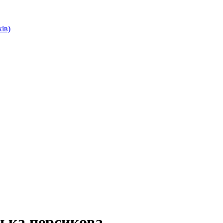
ів)
зька персикова