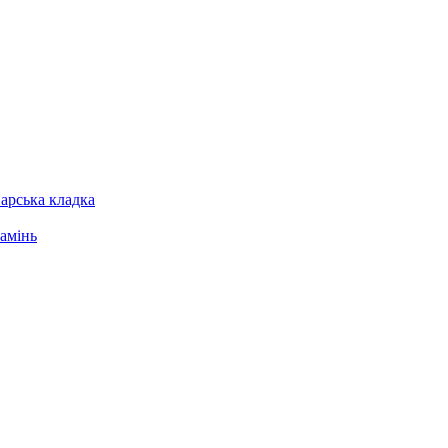
арська кладка
амінь