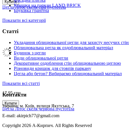
Фасадна плитка
Купити
Кришки на паркан LAND BRICK
Цегла Літос скеля сіра пустотіла
Бруківка гранітна
Показати всі категорії
Статті
Укладання облицювальної цегли для захисту несучих стін
Облицювальна цегла як оздоблювальний матеріал
Будинок з цегли
Види облицювальної цегли
Декоративне оздоблення стін облицювальною цеглою
Різновиди кришок для стовпів паркану
Цегла або бетон? Вибираємо облицювальний матеріал
Показати всі статті
17,95
грн
Контакти
Купити
Україна, м. Київ, вулиця Якутська, 7
Цегла Літос скеля червона пустотіла
E-mail: akirpich77@gmail.com
Copyright 2026 А-Кирпич. All Rights Reserved