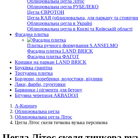
Облицювальна цегла Літос
Облицювальна цегла РУБЕЛЕКО
Цегла ЄВРОТОН
Цегла КАЯ (облицювальна, для паркану та стовпчик
Облицювальна цегла в Україні
Облицювальна цегла в Києві та Київській області
Фасадна плитка
Плитка ручного формування S.ANSELMO
Фасадна плитка LAND BRICK
Фасадна плитка ФАГОТ
Кришки на паркан LAND BRICK
Бруківка гранітна
Тротуарна плитка
Бордюри, поребрики, водостоки, відливи
Лаки, фарби, грунтовки
Барвники і пігменти для бетону
Бітумна черепиця АКВАІЗОЛ
А-Кирпич
Облицювальна цегла
Облицювальна цегла Літос
Цегла Літос скеля тичкова вузька персикова
Цегла Літос скеля тичкова ву