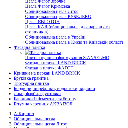
Цегла Фагот Зірочка
Цегла Фагот Кримська
Облицювальна цегла Літос
Облицювальна цегла РУБЕЛЕКО
Цегла ЄВРОТОН
Цегла КАЯ (облицювальна, для паркану та
стовпчиків)
Облицювальна цегла в Україні
Облицювальна цегла в Києві та Київській області
Фасадна плитка
Плитка ручного формування S.ANSELMO
Фасадна плитка LAND BRICK
Фасадна плитка ФАГОТ
Кришки на паркан LAND BRICK
Бруківка гранітна
Тротуарна плитка
Бордюри, поребрики, водостоки, відливи
Лаки, фарби, грунтовки
Барвники і пігменти для бетону
Бітумна черепиця АКВАІЗОЛ
А-Кирпич
Облицювальна цегла
Облицювальна цегла Літос