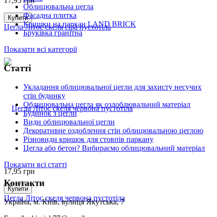
17,95
грн
Облицювальна цегла
Фасадна плитка
Купити
Кришки на паркан LAND BRICK
Цегла Літос скеля сіра пустотіла
Бруківка гранітна
Показати всі категорії
Статті
Укладання облицювальної цегли для захисту несучих
стін будинку
Облицювальна цегла як оздоблювальний матеріал
Будинок з цегли
Види облицювальної цегли
Декоративне оздоблення стін облицювальною цеглою
Різновиди кришок для стовпів паркану
Цегла або бетон? Вибираємо облицювальний матеріал
Показати всі статті
17,95
грн
Контакти
Купити
Цегла Літос скеля червона пустотіла
Україна, м. Київ, вулиця Якутська, 7