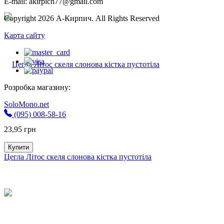
E-mail: akirpich77@gmail.com
Copyright 2026 А-Кирпич. All Rights Reserved
Карта сайту
Розробка магазину:
SoloMono.net
(095) 008-58-16
23,95
грн
Купити
Цегла Літос скеля слонова кістка пустотіла