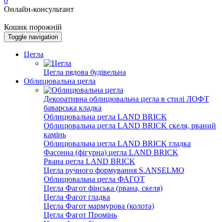
0
Онлайн-консультант
Кошик порожній
Toggle navigation
Цегла
Цегла рядова будівельна
Облицювальна цегла
Декоративна облицювальна цегла в стилі ЛОФТ
баварська кладка
Облицювальна цегла LAND BRICK
Облицювальна цегла LAND BRICK скеля, рваний
камінь
Облицювальна цегла LAND BRICK гладка
Фасонна (фігурна) цегла LAND BRICK
Рвана цегла LAND BRICK
Цегла ручного формування S.ANSELMO
Облицювальна цегла ФАГОТ
Цегла Фагот фінська (рвана, скеля)
Цегла Фагот гладка
Цегла Фагот мармурова (колота)
Цегла Фагот Промінь