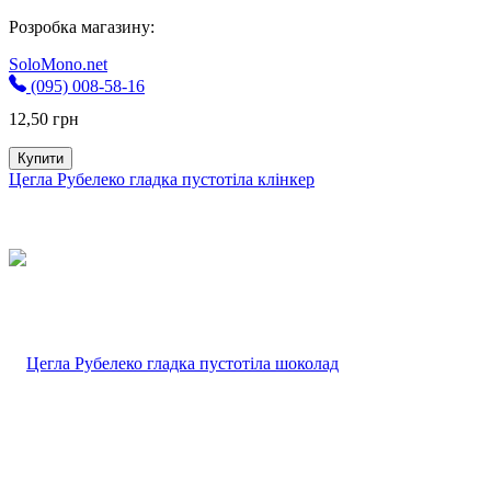
Розробка магазину:
SoloMono.net
(095) 008-58-16
12,50
грн
Купити
Цегла Рубелеко гладка пустотіла клінкер