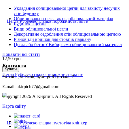
Укладання облицювальної цегли для захисту несучих
стін будинку
Облицювальна цегла як оздоблювальний матеріал
Будинок з цегли
Види облицювальної цегли
Декоративне оздоблення стін облицювальною цеглою
Різновиди кришок для стовпів паркану
Цегла або бетон? Вибираємо облицювальний матеріал
Показати всі статті
12,50
грн
Контакти
Купити
Цегла Рубелеко гладка порожниста латте
Україна, м. Київ, вулиця Якутська, 7
E-mail: akirpich77@gmail.com
Copyright 2026 А-Кирпич. All Rights Reserved
Карта сайту