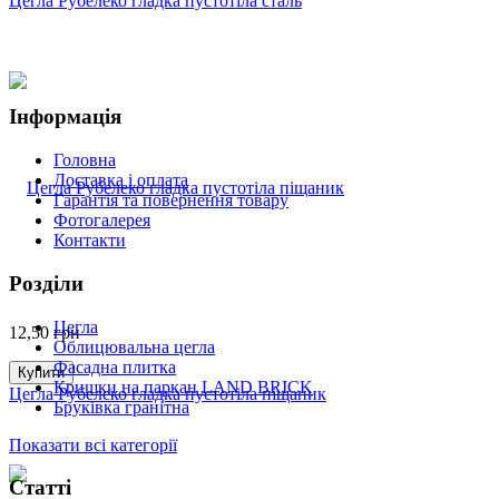
Цегла Рубелеко гладка пустотіла сталь
Інформація
Головна
Доставка і оплата
Гарантія та повернення товару
Фотогалерея
Контакти
Розділи
Цегла
12,50
грн
Облицювальна цегла
Фасадна плитка
Купити
Кришки на паркан LAND BRICK
Цегла Рубелеко гладка пустотіла піщаник
Бруківка гранітна
Показати всі категорії
Статті