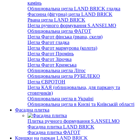
камінь
Облицювальна цегла LAND BRICK гладка
Фасонна (фігурна) цегла LAND BRICK
Рвана цегла LAND BRICK
Цегла ручного формування S.ANSELMO
Облицювальна цегла ФАГОТ
Цегла Фагот фінська (рвана, скеля)
Цегла Фагот гладка
Цегла Фагот мармурова (колота)
Цегла Фагот Промінь
Цегла Фагот Зірочка
Цегла Фагот Кримська
Облицювальна цегла Літос
Облицювальна цегла РУБЕЛЕКО
Цегла ЄВРОТОН
Цегла КАЯ (облицювальна, для паркану та
стовпчиків)
Облицювальна цегла в Україні
Облицювальна цегла в Києві та Київській області
Фасадна плитка
Плитка ручного формування S.ANSELMO
Фасадна плитка LAND BRICK
Фасадна плитка ФАГОТ
Кришки на паркан LAND BRICK