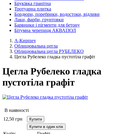
Бруківка гранітна
Тротуарна плитка
Бордюри, поребрики, водостоки, відливи
Лаки, фарби, грунтовки
Барвники і пігменти для бетону
Бітумна черепиця АКВАІЗОЛ
А-Кирпич
Облицювальна цегла
Облицювальна цегла РУБЕЛЕКО
Цегла Рубелеко гладка пустотіла графіт
Цегла Рубелеко гладка
пустотіла графіт
В наявності
12,50
грн
Купити
Купити в один клік
Колір:
Графіт