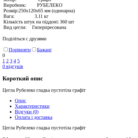
Виробник:
РУБЕЛЕКО
Розмір:
250х120х65 мм (одинарна)
Вага:
3.11 кг
Кількість штук на піддоні:
360 шт
Вид цегли:
Гиперпресована
Поділіться с друзями
Порівняти
Бажані
0
1
2
3
4
5
0
відгуків
Короткий опис
Цегла Рубелеко гладка пустотіла графіт
Опис
Характеристики
Відгуки
(0)
Оплата і доставка
Цегла Рубелеко гладка пустотіла графіт