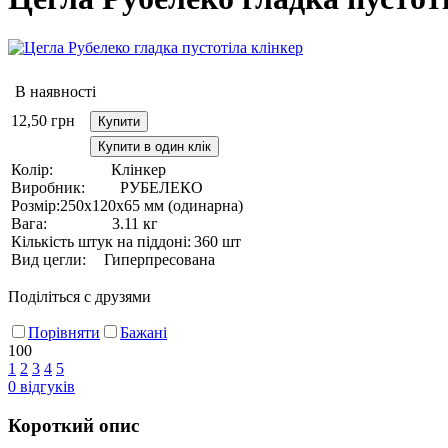
В наявності
12,50
грн
Купити
Купити в один клік
Колір:
Клінкер
Виробник:
РУБЕЛЕКО
Розмір:
250х120х65 мм (одинарна)
Вага:
3.11 кг
Кількість штук на піддоні:
360 шт
Вид цегли:
Гиперпресована
Поділіться с друзями
Порівняти
Бажані
100
1
2
3
4
5
0
відгуків
Короткий опис