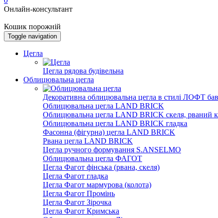
0
Онлайн-консультант
Кошик порожній
Toggle navigation
Цегла
Цегла рядова будівельна
Облицювальна цегла
Декоративна облицювальна цегла в стилі ЛОФТ бав
Облицювальна цегла LAND BRICK
Облицювальна цегла LAND BRICK скеля, рваний к
Облицювальна цегла LAND BRICK гладка
Фасонна (фігурна) цегла LAND BRICK
Рвана цегла LAND BRICK
Цегла ручного формування S.ANSELMO
Облицювальна цегла ФАГОТ
Цегла Фагот фінська (рвана, скеля)
Цегла Фагот гладка
Цегла Фагот мармурова (колота)
Цегла Фагот Промінь
Цегла Фагот Зірочка
Цегла Фагот Кримська