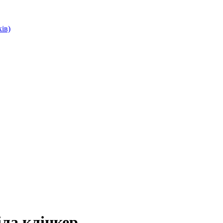
ів)
іла клінкер