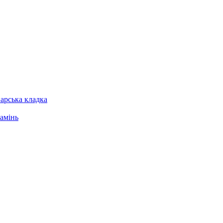
арська кладка
амінь