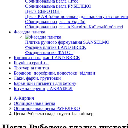
Облицювальна цегла Літос
Облицювальна цегла РУБЕЛЕКО
Цегла ЄВРОТОН
Цегла КАЯ (облицювальна, для паркану та стовпчик
Облицювальна цегла в Україні
Облицювальна цегла в Києві та Київській області
Фасадна плитка
Плитка ручного формування S.ANSELMO
Фасадна плитка LAND BRICK
Фасадна плитка ФАГОТ
Кришки на паркан LAND BRICK
Бруківка гранітна
Тротуарна плитка
Бордюри, поребрики, водостоки, відливи
Лаки, фарби, грунтовки
Барвники і пігменти для бетону
Бітумна черепиця АКВАІЗОЛ
А-Кирпич
Облицювальна цегла
Облицювальна цегла РУБЕЛЕКО
Цегла Рубелеко гладка пустотіла клінкер
Цегла Рубелеко гладка пустот