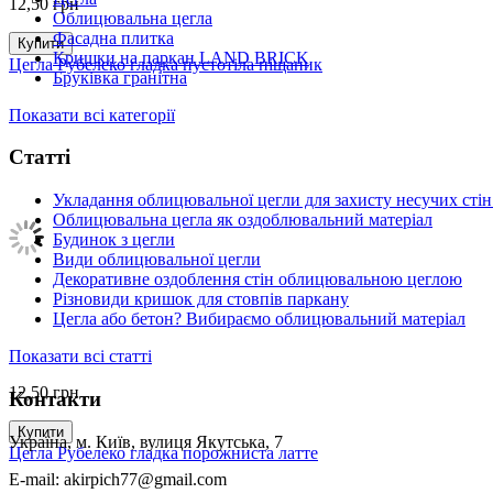
12,50
грн
Облицювальна цегла
Фасадна плитка
Купити
Кришки на паркан LAND BRICK
Цегла Рубелеко гладка пустотіла піщаник
Бруківка гранітна
Показати всі категорії
Статті
Укладання облицювальної цегли для захисту несучих стін
Облицювальна цегла як оздоблювальний матеріал
Будинок з цегли
Види облицювальної цегли
Декоративне оздоблення стін облицювальною цеглою
Різновиди кришок для стовпів паркану
Цегла або бетон? Вибираємо облицювальний матеріал
Показати всі статті
12,50
грн
Контакти
Купити
Україна, м. Київ, вулиця Якутська, 7
Цегла Рубелеко гладка порожниста латте
E-mail: akirpich77@gmail.com