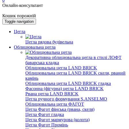
0
Онлайн-консультант
Кошик порожній
Toggle navigation
Цегла
Цегла рядова будівельна
Облицювальна цегла
Декоративна облицювальна цегла в стилі ЛОФТ
баварська кладка
Облицювальна цегла LAND BRICK
Облицювальна цегла LAND BRICK скеля, рваний
камінь
Облицювальна цегла LAND BRICK гладка
Фасонна (фігурна) цегла LAND BRICK
Рвана цегла LAND BRICK
Цегла ручного формування S.ANSELMO
Облицювальна цегла ФАГОТ
Цегла Фагот фінська (рвана, скеля)
Цегла Фагот гладка
Цегла Фагот мармурова (колота)
Цегла Фагот Промінь