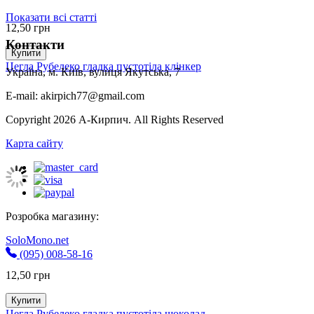
Показати всі статті
12,50
грн
Контакти
Купити
Цегла Рубелеко гладка пустотіла клінкер
Україна, м. Київ, вулиця Якутська, 7
E-mail: akirpich77@gmail.com
Copyright 2026 А-Кирпич. All Rights Reserved
Карта сайту
Розробка магазину:
SoloMono.net
(095) 008-58-16
12,50
грн
Купити
Цегла Рубелеко гладка пустотіла шоколад