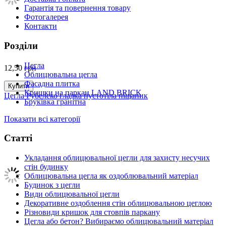
Гарантія та повернення товару
Фотогалерея
Контакти
Розділи
Цегла
12,50
грн
Облицювальна цегла
Фасадна плитка
Купити
Кришки на паркан LAND BRICK
Цегла Рубелеко гладка пустотіла піщаник
Бруківка гранітна
Показати всі категорії
Статті
Укладання облицювальної цегли для захисту несучих
стін будинку
Облицювальна цегла як оздоблювальний матеріал
Будинок з цегли
Види облицювальної цегли
Декоративне оздоблення стін облицювальною цеглою
Різновиди кришок для стовпів паркану
Цегла або бетон? Вибираємо облицювальний матеріал