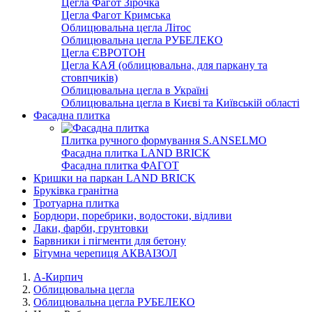
Цегла Фагот Зірочка
Цегла Фагот Кримська
Облицювальна цегла Літос
Облицювальна цегла РУБЕЛЕКО
Цегла ЄВРОТОН
Цегла КАЯ (облицювальна, для паркану та
стовпчиків)
Облицювальна цегла в Україні
Облицювальна цегла в Києві та Київській області
Фасадна плитка
Плитка ручного формування S.ANSELMO
Фасадна плитка LAND BRICK
Фасадна плитка ФАГОТ
Кришки на паркан LAND BRICK
Бруківка гранітна
Тротуарна плитка
Бордюри, поребрики, водостоки, відливи
Лаки, фарби, грунтовки
Барвники і пігменти для бетону
Бітумна черепиця АКВАІЗОЛ
А-Кирпич
Облицювальна цегла
Облицювальна цегла РУБЕЛЕКО