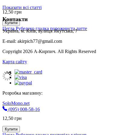
Показати всі статті
12,50
грн
Контакти
Купити
Цегла Рубелеко гладка порожниста латте
Україна, м. Київ, вулиця Якутська, 7
E-mail: akirpich77@gmail.com
Copyright 2026 А-Кирпич. All Rights Reserved
Карта сайту
Розробка магазину:
SoloMono.net
(095) 008-58-16
12,50
грн
Купити
Цегла Рубелеко гладка пустотіла клінкер