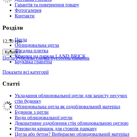
Гарантія та повернення товару
Фотогалерея
Контакти
Розділи
Цегла
12,50
грн
Облицювальна цегла
Фасадна плитка
Купити
Кришки на паркан LAND BRICK
Цегла Рубелеко гладка пустотіла піщаник
Бруківка гранітна
Показати всі категорії
Статті
Укладання облицювальної цегли для захисту несучих
стін будинку
Облицювальна цегла як оздоблювальний матеріал
Будинок з цегли
Види облицювальної цегли
Декоративне оздоблення стін облицювальною цеглою
Різновиди кришок для стовпів паркану
Цегла або бетон? Вибираємо облицювальний матеріал