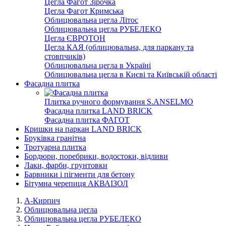
Цегла Фагот Зірочка
Цегла Фагот Кримська
Облицювальна цегла Літос
Облицювальна цегла РУБЕЛЕКО
Цегла ЄВРОТОН
Цегла КАЯ (облицювальна, для паркану та
стовпчиків)
Облицювальна цегла в Україні
Облицювальна цегла в Києві та Київській області
Фасадна плитка
Плитка ручного формування S.ANSELMO
Фасадна плитка LAND BRICK
Фасадна плитка ФАГОТ
Кришки на паркан LAND BRICK
Бруківка гранітна
Тротуарна плитка
Бордюри, поребрики, водостоки, відливи
Лаки, фарби, грунтовки
Барвники і пігменти для бетону
Бітумна черепиця АКВАІЗОЛ
А-Кирпич
Облицювальна цегла
Облицювальна цегла РУБЕЛЕКО