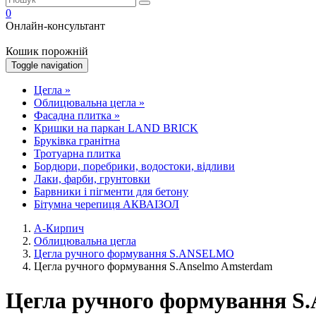
0
Онлайн-консультант
Кошик порожній
Toggle navigation
Цегла
»
Облицювальна цегла
»
Фасадна плитка
»
Кришки на паркан LAND BRICK
Бруківка гранітна
Тротуарна плитка
Бордюри, поребрики, водостоки, відливи
Лаки, фарби, грунтовки
Барвники і пігменти для бетону
Бітумна черепиця АКВАІЗОЛ
А-Кирпич
Облицювальна цегла
Цегла ручного формування S.ANSELMO
Цегла ручного формування S.Anselmo Amsterdam
Цегла ручного формування S