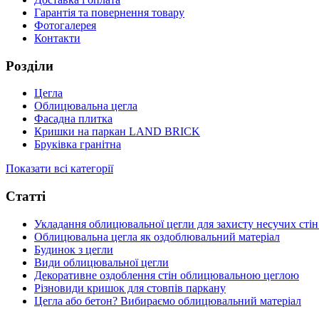
Гарантія та повернення товару
Фотогалерея
Контакти
Розділи
Цегла
Облицювальна цегла
Фасадна плитка
Кришки на паркан LAND BRICK
Бруківка гранітна
Показати всі категорії
Статті
Укладання облицювальної цегли для захисту несучих стін
Облицювальна цегла як оздоблювальний матеріал
Будинок з цегли
Види облицювальної цегли
Декоративне оздоблення стін облицювальною цеглою
Різновиди кришок для стовпів паркану
Цегла або бетон? Вибираємо облицювальний матеріал