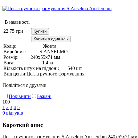
В наявності
22,75
грн
Купити
Купити в один клік
Колір:
Жовта
Виробник:
S.ANSELMO
Розмір:
240х55х71 мм
Вага:
1.4 кг
Кількість штук на піддоні:
540 шт
Вид цегли:
Цегла ручного формування
Поділіться с друзями
Порівняти
Бажані
100
1
2
3
4
5
0
відгуків
Короткий опис
Цегла ручного формування S.Anselmo Amsterdam 240х55х71 мм