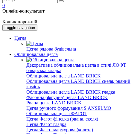
0
Онлайн-консультант
Кошик порожній
Toggle navigation
Цегла
Цегла рядова будівельна
Облицювальна цегла
Декоративна облицювальна цегла в стилі ЛОФТ
баварська кладка
Облицювальна цегла LAND BRICK
Облицювальна цегла LAND BRICK скеля, рваний
камінь
Облицювальна цегла LAND BRICK гладка
Фасонна (фігурна) цегла LAND BRICK
Рвана цегла LAND BRICK
Цегла ручного формування S.ANSELMO
Облицювальна цегла ФАГОТ
Цегла Фагот фінська (рвана, скеля)
Цегла Фагот гладка
Цегла Фагот мармурова (колота)