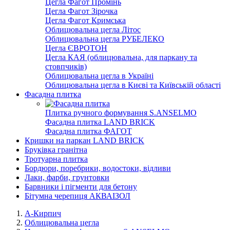
Цегла Фагот Промінь
Цегла Фагот Зірочка
Цегла Фагот Кримська
Облицювальна цегла Літос
Облицювальна цегла РУБЕЛЕКО
Цегла ЄВРОТОН
Цегла КАЯ (облицювальна, для паркану та
стовпчиків)
Облицювальна цегла в Україні
Облицювальна цегла в Києві та Київській області
Фасадна плитка
Плитка ручного формування S.ANSELMO
Фасадна плитка LAND BRICK
Фасадна плитка ФАГОТ
Кришки на паркан LAND BRICK
Бруківка гранітна
Тротуарна плитка
Бордюри, поребрики, водостоки, відливи
Лаки, фарби, грунтовки
Барвники і пігменти для бетону
Бітумна черепиця АКВАІЗОЛ
А-Кирпич
Облицювальна цегла