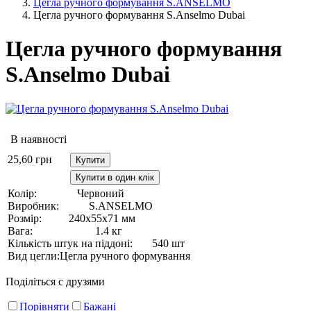
Цегла ручного формування S.ANSELMO
Цегла ручного формування S.Anselmo Dubai
Цегла ручного формування
S.Anselmo Dubai
В наявності
25,60
грн
Купити
Купити в один клік
Колір:
Червоний
Виробник:
S.ANSELMO
Розмір:
240х55х71 мм
Вага:
1.4 кг
Кількість штук на піддоні:
540 шт
Вид цегли:
Цегла ручного формування
Поділіться с друзями
Порівняти
Бажані