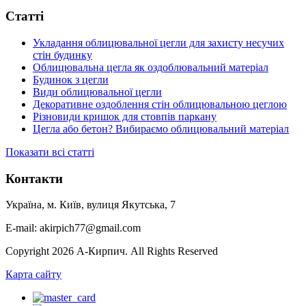
Статті
Укладання облицювальної цегли для захисту несучих
стін будинку
Облицювальна цегла як оздоблювальний матеріал
Будинок з цегли
Види облицювальної цегли
Декоративне оздоблення стін облицювальною цеглою
Різновиди кришок для стовпів паркану
Цегла або бетон? Вибираємо облицювальний матеріал
Показати всі статті
Контакти
Україна, м. Київ, вулиця Якутська, 7
E-mail: akirpich77@gmail.com
Copyright 2026 А-Кирпич. All Rights Reserved
Карта сайту