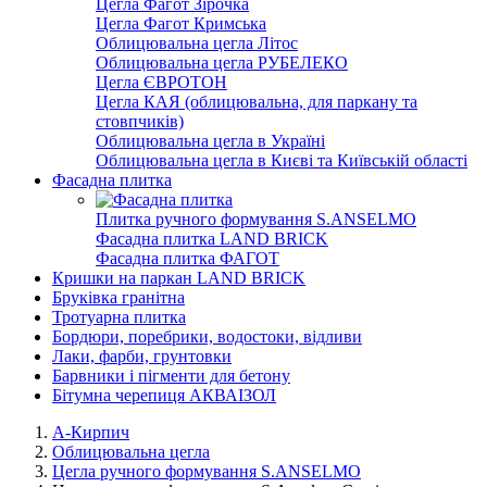
Цегла Фагот Зірочка
Цегла Фагот Кримська
Облицювальна цегла Літос
Облицювальна цегла РУБЕЛЕКО
Цегла ЄВРОТОН
Цегла КАЯ (облицювальна, для паркану та
стовпчиків)
Облицювальна цегла в Україні
Облицювальна цегла в Києві та Київській області
Фасадна плитка
Плитка ручного формування S.ANSELMO
Фасадна плитка LAND BRICK
Фасадна плитка ФАГОТ
Кришки на паркан LAND BRICK
Бруківка гранітна
Тротуарна плитка
Бордюри, поребрики, водостоки, відливи
Лаки, фарби, грунтовки
Барвники і пігменти для бетону
Бітумна черепиця АКВАІЗОЛ
А-Кирпич
Облицювальна цегла
Цегла ручного формування S.ANSELMO