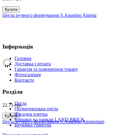
Купити
Цегла ручного формування S.Anselmo Algeria
Інформація
Головна
Доставка і оплата
Гарантія та повернення товару
Фотогалерея
Контакти
Розділи
Цегла
22,75
грн
Облицювальна цегла
Фасадна плитка
Купити
Кришки на паркан LAND BRICK
Цегла ручного формування S.Anselmo Amsterdam
Бруківка гранітна