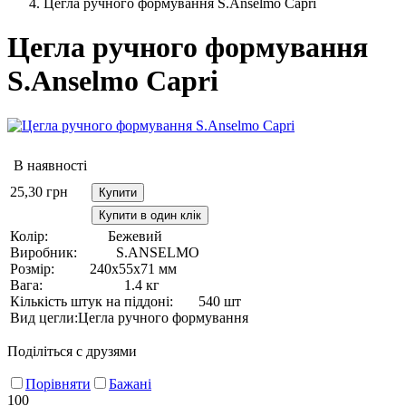
Цегла ручного формування S.Anselmo Capri
Цегла ручного формування
S.Anselmo Capri
В наявності
25,30
грн
Купити
Купити в один клік
Колір:
Бежевий
Виробник:
S.ANSELMO
Розмір:
240х55х71 мм
Вага:
1.4 кг
Кількість штук на піддоні:
540 шт
Вид цегли:
Цегла ручного формування
Поділіться с друзями
Порівняти
Бажані
100