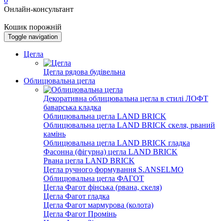
0
Онлайн-консультант
Кошик порожній
Toggle navigation
Цегла
Цегла рядова будівельна
Облицювальна цегла
Декоративна облицювальна цегла в стилі ЛОФТ
баварська кладка
Облицювальна цегла LAND BRICK
Облицювальна цегла LAND BRICK скеля, рваний
камінь
Облицювальна цегла LAND BRICK гладка
Фасонна (фігурна) цегла LAND BRICK
Рвана цегла LAND BRICK
Цегла ручного формування S.ANSELMO
Облицювальна цегла ФАГОТ
Цегла Фагот фінська (рвана, скеля)
Цегла Фагот гладка
Цегла Фагот мармурова (колота)
Цегла Фагот Промінь