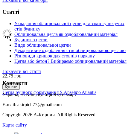
Показати всі категорії
Статті
Укладання облицювальної цегли для захисту несучих
стін будинку
Облицювальна цегла як оздоблювальний матеріал
Будинок з цегли
Види облицювальної цегли
Декоративне оздоблення стін облицювальною цеглою
Різновиди кришок для стовпів паркану
Цегла або бетон? Вибираємо облицювальний матеріал
Показати всі статті
22,75
грн
Контакти
Купити
Цегла ручного формування S.Anselmo Atlantis
Україна, м. Київ, вулиця Якутська, 7
E-mail: akirpich77@gmail.com
Copyright 2026 А-Кирпич. All Rights Reserved
Карта сайту