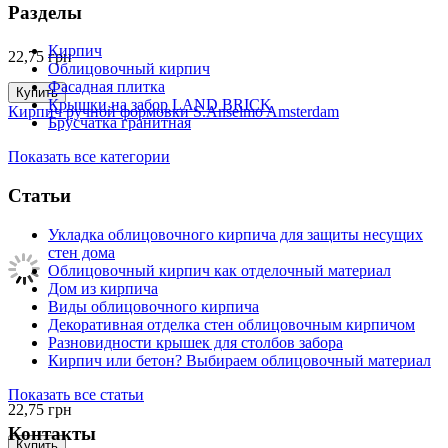
Разделы
Кирпич
22,75
грн
Облицовочный кирпич
Фасадная плитка
Купить
Крышки на забор LAND BRICK
Кирпич ручной формовки S.Anselmo Amsterdam
Брусчатка гранитная
Показать все категории
Статьи
Укладка облицовочного кирпича для защиты несущих
стен дома
Облицовочный кирпич как отделочный материал
Дом из кирпича
Виды облицовочного кирпича
Декоративная отделка стен облицовочным кирпичом
Разновидности крышек для столбов забора
Кирпич или бетон? Выбираем облицовочный материал
Показать все статьи
22,75
грн
Контакты
Купить