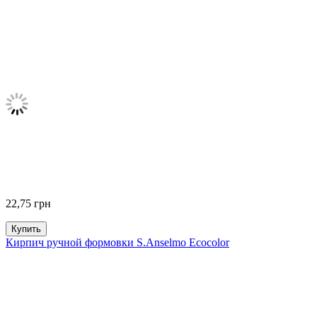
22,75
грн
Купить
Кирпич ручной формовки S.Anselmo Ecocolor