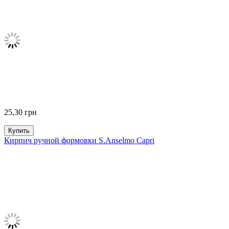
25,30
грн
Купить
Кирпич ручной формовки S.Anselmo Capri