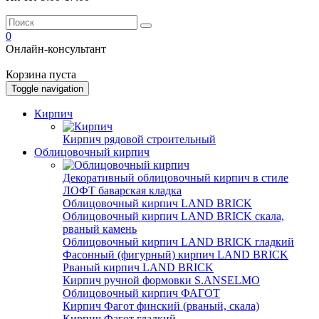
0
Онлайн-консультант
Корзина пуста
Toggle navigation
Кирпич
Кирпич рядовой строительный
Облицовочный кирпич
Декоративный облицовочный кирпич в стиле
ЛОФТ баварская кладка
Облицовочный кирпич LAND BRICK
Облицовочный кирпич LAND BRICK скала,
рваный камень
Облицовочный кирпич LAND BRICK гладкий
Фасонный (фигурный) кирпич LAND BRICK
Рваный кирпич LAND BRICK
Кирпич ручной формовки S.ANSELMO
Облицовочный кирпич ФАГОТ
Кирпич Фагот финский (рваный, скала)
Кирпич Фагот гладкий