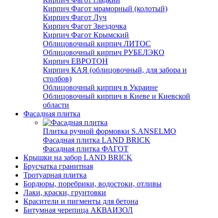
Кирпич Фагот мраморный (колотый)
Кирпич Фагот Луч
Кирпич Фагот Звездочка
Кирпич Фагот Крымский
Облицовочный кирпич ЛИТОС
Облицовочный кирпич РУБЕЛЭКО
Кирпич ЕВРОТОН
Кирпич КАЯ (облицовочный, для забора и
столбов)
Облицовочный кирпич в Украине
Облицовочный кирпич в Киеве и Киевской
области
Фасадная плитка
Плитка ручной формовки S.ANSELMO
Фасадная плитка LAND BRICK
Фасадная плитка ФАГОТ
Крышки на забор LAND BRICK
Брусчатка гранитная
Тротуарная плитка
Бордюры, поребрики, водостоки, отливы
Лаки, краски, грунтовки
Красители и пигменты для бетона
Битумная черепица АКВАИЗОЛ