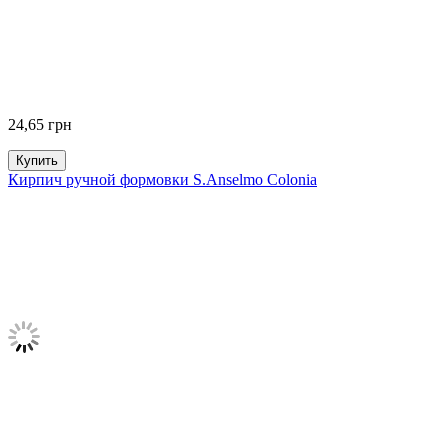
24,65
грн
Купить
Кирпич ручной формовки S.Anselmo Colonia