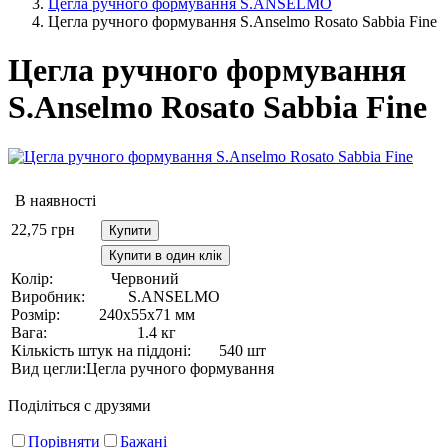
Цегла ручного формування S.ANSELMO
Цегла ручного формування S.Anselmo Rosato Sabbia Fine
Цегла ручного формування
S.Anselmo Rosato Sabbia Fine
В наявності
22,75
грн
Купити
Купити в один клік
Колір:
Червоний
Виробник:
S.ANSELMO
Розмір:
240х55х71 мм
Вага:
1.4 кг
Кількість штук на піддоні:
540 шт
Вид цегли:
Цегла ручного формування
Поділіться с друзями
Порівняти
Бажані