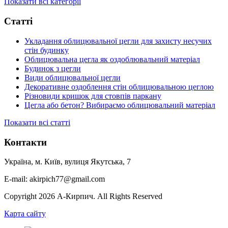
Показати всі категорії
Статті
Укладання облицювальної цегли для захисту несучих
стін будинку
Облицювальна цегла як оздоблювальний матеріал
Будинок з цегли
Види облицювальної цегли
Декоративне оздоблення стін облицювальною цеглою
Різновиди кришок для стовпів паркану
Цегла або бетон? Вибираємо облицювальний матеріал
Показати всі статті
Контакти
Україна, м. Київ, вулиця Якутська, 7
E-mail: akirpich77@gmail.com
Copyright 2026 А-Кирпич. All Rights Reserved
Карта сайту