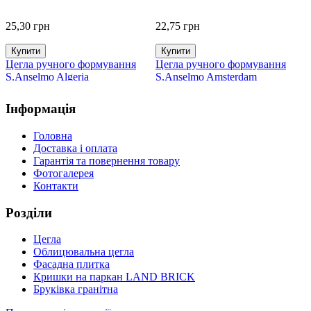
25,30
грн
22,75
грн
Купити
Купити
Цегла ручного формування
Цегла ручного формування
S.Anselmo Algeria
S.Anselmo Amsterdam
Інформація
Головна
2
Доставка і оплата
Гарантія та повернення товару
Фотогалерея
Ц
Контакти
S
Розділи
Цегла
Облицювальна цегла
Фасадна плитка
Кришки на паркан LAND BRICK
Бруківка гранітна