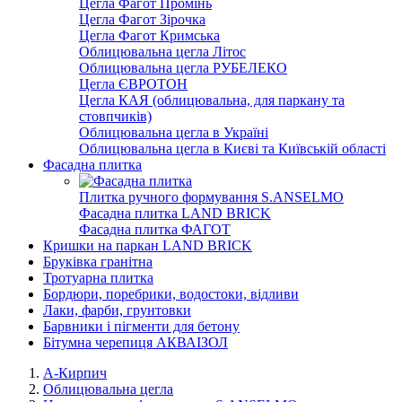
Цегла Фагот Промінь
Цегла Фагот Зірочка
Цегла Фагот Кримська
Облицювальна цегла Літос
Облицювальна цегла РУБЕЛЕКО
Цегла ЄВРОТОН
Цегла КАЯ (облицювальна, для паркану та
стовпчиків)
Облицювальна цегла в Україні
Облицювальна цегла в Києві та Київській області
Фасадна плитка
Плитка ручного формування S.ANSELMO
Фасадна плитка LAND BRICK
Фасадна плитка ФАГОТ
Кришки на паркан LAND BRICK
Бруківка гранітна
Тротуарна плитка
Бордюри, поребрики, водостоки, відливи
Лаки, фарби, грунтовки
Барвники і пігменти для бетону
Бітумна черепиця АКВАІЗОЛ
А-Кирпич
Облицювальна цегла