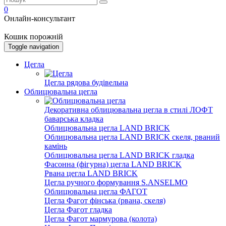
0
Онлайн-консультант
Кошик порожній
Toggle navigation
Цегла
Цегла рядова будівельна
Облицювальна цегла
Декоративна облицювальна цегла в стилі ЛОФТ
баварська кладка
Облицювальна цегла LAND BRICK
Облицювальна цегла LAND BRICK скеля, рваний
камінь
Облицювальна цегла LAND BRICK гладка
Фасонна (фігурна) цегла LAND BRICK
Рвана цегла LAND BRICK
Цегла ручного формування S.ANSELMO
Облицювальна цегла ФАГОТ
Цегла Фагот фінська (рвана, скеля)
Цегла Фагот гладка
Цегла Фагот мармурова (колота)