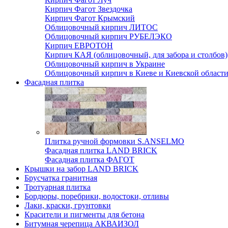
Кирпич Фагот Звездочка
Кирпич Фагот Крымский
Облицовочный кирпич ЛИТОС
Облицовочный кирпич РУБЕЛЭКО
Кирпич ЕВРОТОН
Кирпич КАЯ (облицовочный, для забора и столбов)
Облицовочный кирпич в Украине
Облицовочный кирпич в Киеве и Киевской област
Фасадная плитка
Плитка ручной формовки S.ANSELMO
Фасадная плитка LAND BRICK
Фасадная плитка ФАГОТ
Крышки на забор LAND BRICK
Брусчатка гранитная
Тротуарная плитка
Бордюры, поребрики, водостоки, отливы
Лаки, краски, грунтовки
Красители и пигменты для бетона
Битумная черепица АКВАИЗОЛ