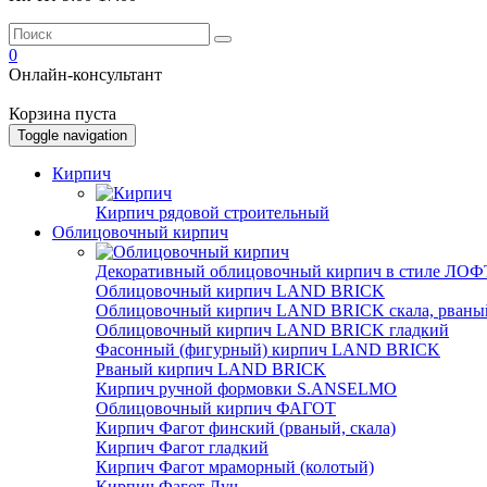
0
Онлайн-консультант
Корзина пуста
Toggle navigation
Кирпич
Кирпич рядовой строительный
Облицовочный кирпич
Декоративный облицовочный кирпич в стиле ЛОФТ
Облицовочный кирпич LAND BRICK
Облицовочный кирпич LAND BRICK скала, рваны
Облицовочный кирпич LAND BRICK гладкий
Фасонный (фигурный) кирпич LAND BRICK
Рваный кирпич LAND BRICK
Кирпич ручной формовки S.ANSELMO
Облицовочный кирпич ФАГОТ
Кирпич Фагот финский (рваный, скала)
Кирпич Фагот гладкий
Кирпич Фагот мраморный (колотый)
Кирпич Фагот Луч