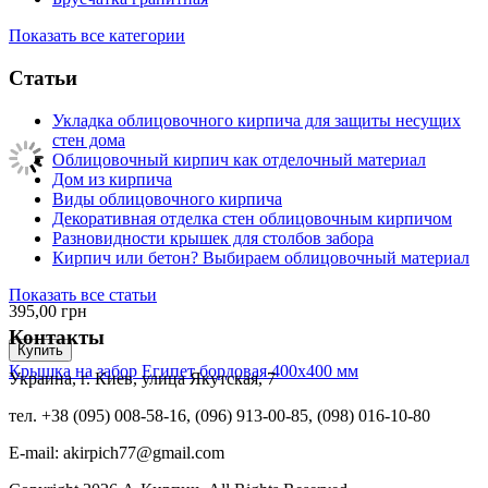
Показать все категории
Статьи
Укладка облицовочного кирпича для защиты несущих
стен дома
Облицовочный кирпич как отделочный материал
Дом из кирпича
Виды облицовочного кирпича
Декоративная отделка стен облицовочным кирпичом
Разновидности крышек для столбов забора
Кирпич или бетон? Выбираем облицовочный материал
Показать все статьи
395,00
грн
Контакты
Купить
Крышка на забор Египет бордовая 400х400 мм
Украина, г. Киев, улица Якутская, 7
тел. +38 (095) 008-58-16, (096) 913-00-85, (098) 016-10-80
E-mail: akirpich77@gmail.com