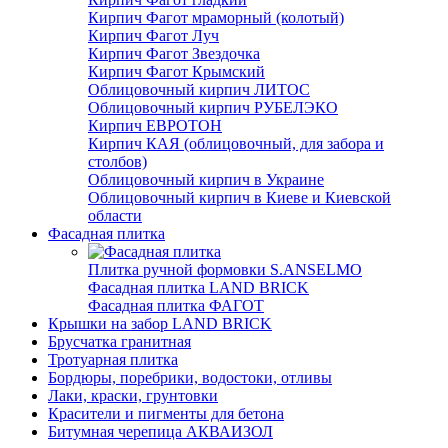
Кирпич Фагот мраморный (колотый)
Кирпич Фагот Луч
Кирпич Фагот Звездочка
Кирпич Фагот Крымский
Облицовочный кирпич ЛИТОС
Облицовочный кирпич РУБЕЛЭКО
Кирпич ЕВРОТОН
Кирпич КАЯ (облицовочный, для забора и
столбов)
Облицовочный кирпич в Украине
Облицовочный кирпич в Киеве и Киевской
области
Фасадная плитка
Плитка ручной формовки S.ANSELMO
Фасадная плитка LAND BRICK
Фасадная плитка ФАГОТ
Крышки на забор LAND BRICK
Брусчатка гранитная
Тротуарная плитка
Бордюры, поребрики, водостоки, отливы
Лаки, краски, грунтовки
Красители и пигменты для бетона
Битумная черепица АКВАИЗОЛ