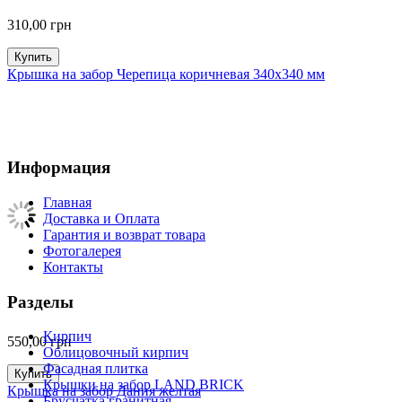
310,00
грн
Купить
Крышка на забор Черепица коричневая 340х340 мм
Информация
Главная
Доставка и Оплата
Гарантия и возврат товара
Фотогалерея
Контакты
Разделы
Кирпич
550,00
грн
Облицовочный кирпич
Фасадная плитка
Купить
Крышки на забор LAND BRICK
Крышка на забор Дания желтая
Брусчатка гранитная