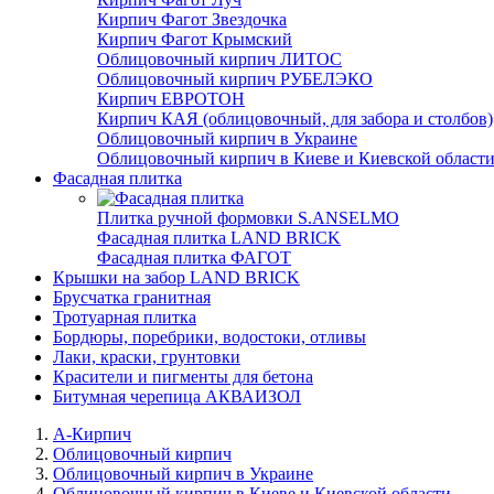
Кирпич Фагот Звездочка
Кирпич Фагот Крымский
Облицовочный кирпич ЛИТОС
Облицовочный кирпич РУБЕЛЭКО
Кирпич ЕВРОТОН
Кирпич КАЯ (облицовочный, для забора и столбов)
Облицовочный кирпич в Украине
Облицовочный кирпич в Киеве и Киевской област
Фасадная плитка
Плитка ручной формовки S.ANSELMO
Фасадная плитка LAND BRICK
Фасадная плитка ФАГОТ
Крышки на забор LAND BRICK
Брусчатка гранитная
Тротуарная плитка
Бордюры, поребрики, водостоки, отливы
Лаки, краски, грунтовки
Красители и пигменты для бетона
Битумная черепица АКВАИЗОЛ
А-Кирпич
Облицовочный кирпич
Облицовочный кирпич в Украине
Облицовочный кирпич в Киеве и Киевской области