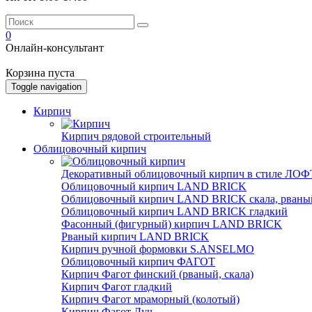
0
Онлайн-консультант
Корзина пуста
Toggle navigation
Кирпич
Кирпич рядовой строительный
Облицовочный кирпич
Декоративный облицовочный кирпич в стиле ЛОФТ
Облицовочный кирпич LAND BRICK
Облицовочный кирпич LAND BRICK скала, рваны
Облицовочный кирпич LAND BRICK гладкий
Фасонный (фигурный) кирпич LAND BRICK
Рваный кирпич LAND BRICK
Кирпич ручной формовки S.ANSELMO
Облицовочный кирпич ФАГОТ
Кирпич Фагот финский (рваный, скала)
Кирпич Фагот гладкий
Кирпич Фагот мраморный (колотый)
Кирпич Фагот Луч