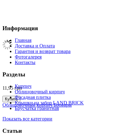
Информация
Главная
Доставка и Оплата
Гарантия и возврат товара
Фотогалерея
Контакты
Разделы
Кирпич
11,95
грн
Облицовочный кирпич
Фасадная плитка
Купить
Крышки на забор LAND BRICK
Облицовочный кирпич Бровары
Брусчатка гранитная
Показать все категории
Статьи