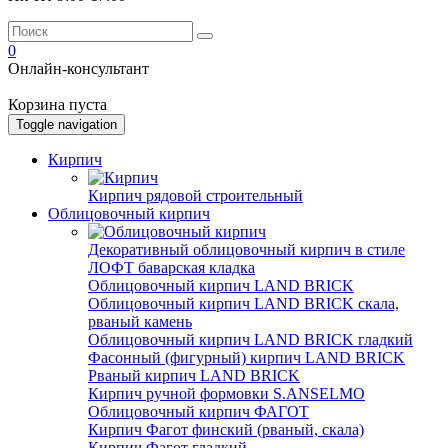
0
Онлайн-консультант
Корзина пуста
Toggle navigation
Кирпич
Кирпич рядовой строительный
Облицовочный кирпич
Декоративный облицовочный кирпич в стиле
ЛОФТ баварская кладка
Облицовочный кирпич LAND BRICK
Облицовочный кирпич LAND BRICK скала,
рваный камень
Облицовочный кирпич LAND BRICK гладкий
Фасонный (фигурный) кирпич LAND BRICK
Рваный кирпич LAND BRICK
Кирпич ручной формовки S.ANSELMO
Облицовочный кирпич ФАГОТ
Кирпич Фагот финский (рваный, скала)
Кирпич Фагот гладкий