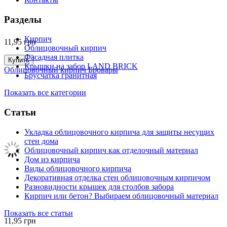
Разделы
Кирпич
11,95
грн
Облицовочный кирпич
Фасадная плитка
Купить
Крышки на забор LAND BRICK
Облицовочный кирпич Бровары
Брусчатка гранитная
Показать все категории
Статьи
Укладка облицовочного кирпича для защиты несущих
стен дома
Облицовочный кирпич как отделочный материал
Дом из кирпича
Виды облицовочного кирпича
Декоративная отделка стен облицовочным кирпичом
Разновидности крышек для столбов забора
Кирпич или бетон? Выбираем облицовочный материал
Показать все статьи
11,95
грн