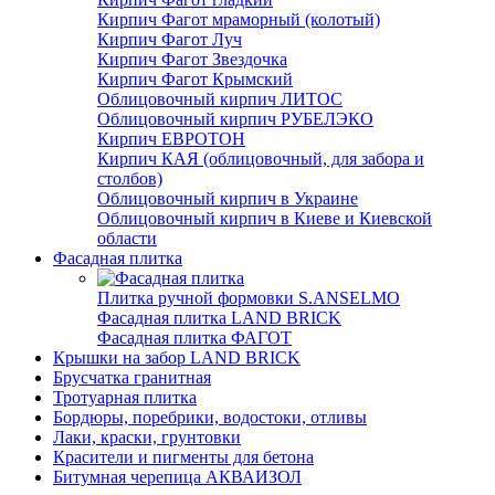
Кирпич Фагот мраморный (колотый)
Кирпич Фагот Луч
Кирпич Фагот Звездочка
Кирпич Фагот Крымский
Облицовочный кирпич ЛИТОС
Облицовочный кирпич РУБЕЛЭКО
Кирпич ЕВРОТОН
Кирпич КАЯ (облицовочный, для забора и
столбов)
Облицовочный кирпич в Украине
Облицовочный кирпич в Киеве и Киевской
области
Фасадная плитка
Плитка ручной формовки S.ANSELMO
Фасадная плитка LAND BRICK
Фасадная плитка ФАГОТ
Крышки на забор LAND BRICK
Брусчатка гранитная
Тротуарная плитка
Бордюры, поребрики, водостоки, отливы
Лаки, краски, грунтовки
Красители и пигменты для бетона
Битумная черепица АКВАИЗОЛ