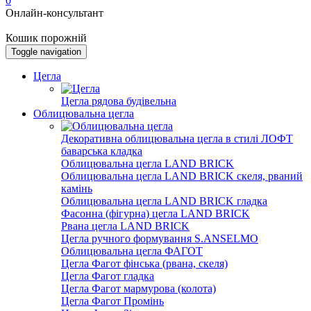
0
Онлайн-консультант
Кошик порожній
Toggle navigation
Цегла
Цегла рядова будівельна
Облицювальна цегла
Декоративна облицювальна цегла в стилі ЛОФТ
баварська кладка
Облицювальна цегла LAND BRICK
Облицювальна цегла LAND BRICK скеля, рваний
камінь
Облицювальна цегла LAND BRICK гладка
Фасонна (фігурна) цегла LAND BRICK
Рвана цегла LAND BRICK
Цегла ручного формування S.ANSELMO
Облицювальна цегла ФАГОТ
Цегла Фагот фінська (рвана, скеля)
Цегла Фагот гладка
Цегла Фагот мармурова (колота)
Цегла Фагот Промінь