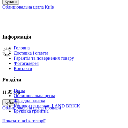
Купити
Облицювальна цегла Київ
Інформація
Головна
Доставка і оплата
Гарантія та повернення товару
Фотогалерея
Контакти
Розділи
Цегла
11,95
грн
Облицювальна цегла
Фасадна плитка
Купити
Кришки на паркан LAND BRICK
Облицювальна цегла Бровари
Бруківка гранітна
Показати всі категорії