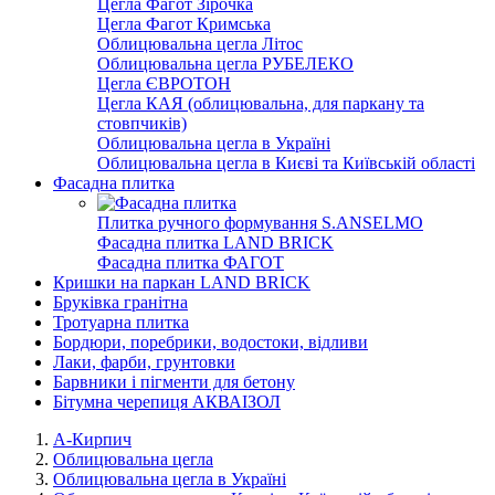
Цегла Фагот Зірочка
Цегла Фагот Кримська
Облицювальна цегла Літос
Облицювальна цегла РУБЕЛЕКО
Цегла ЄВРОТОН
Цегла КАЯ (облицювальна, для паркану та
стовпчиків)
Облицювальна цегла в Україні
Облицювальна цегла в Києві та Київській області
Фасадна плитка
Плитка ручного формування S.ANSELMO
Фасадна плитка LAND BRICK
Фасадна плитка ФАГОТ
Кришки на паркан LAND BRICK
Бруківка гранітна
Тротуарна плитка
Бордюри, поребрики, водостоки, відливи
Лаки, фарби, грунтовки
Барвники і пігменти для бетону
Бітумна черепиця АКВАІЗОЛ
А-Кирпич
Облицювальна цегла
Облицювальна цегла в Україні