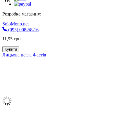
Розробка магазину:
SoloMono.net
(095) 008-58-16
11,95
грн
Купити
Лицьова цегла Фастів