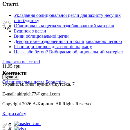
Статті
Укладання облицювальної цегли для захисту несучих
стін будинку
Облицювальна цегла як оздоблювальний матеріал
Будинок з цегли
Види облицювальної цегли
Декоративне оздоблення стін облицювальною цеглою
Різновиди кришок для стовпів паркану
Цегла або бетон? Вибираємо облицювальний матеріал
Показати всі статті
11,95
грн
Контакти
Купити
Облицювальна цегла Бориспіль
Україна, м. Київ, вулиця Якутська, 7
E-mail: akirpich77@gmail.com
Copyright 2026 А-Кирпич. All Rights Reserved
Карта сайту