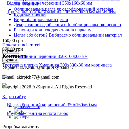
стін будинку
Облицювальна цегла як оздоблювальний матеріал
Будинок з цегли
Види облицювальної цегли
Декоративне оздоблення стін облицювальною цеглою
Різновиди кришок для стовпів паркану
Цегла або бетон? Вибираємо облицювальний матеріал
160,00
грн
Показати всі статті
570,00
грн
Купити
Контакти
Відлив бетонний червоний 350х160х60 мм
Купити
Тротуарна плитка Хмаринка 300х300х30 мм коричнева
Україна, м. Київ, вулиця Якутська, 7
E-mail: akirpich77@gmail.com
Copyright 2026 А-Кирпич. All Rights Reserved
Карта сайту
Розробка магазину: