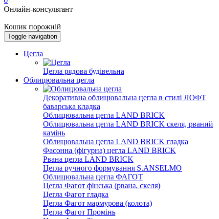
0
Онлайн-консультант
Кошик порожній
Toggle navigation
Цегла
Цегла рядова будівельна
Облицювальна цегла
Декоративна облицювальна цегла в стилі ЛОФТ
баварська кладка
Облицювальна цегла LAND BRICK
Облицювальна цегла LAND BRICK скеля, рваний
камінь
Облицювальна цегла LAND BRICK гладка
Фасонна (фігурна) цегла LAND BRICK
Рвана цегла LAND BRICK
Цегла ручного формування S.ANSELMO
Облицювальна цегла ФАГОТ
Цегла Фагот фінська (рвана, скеля)
Цегла Фагот гладка
Цегла Фагот мармурова (колота)
Цегла Фагот Промінь