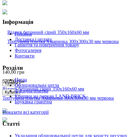
Інформація
Головна
Доставка і оплата
Гарантія та повернення товару
Фотогалерея
Контакти
Розділи
140,00
грн
Цегла
570,00
грн
Купити
Облицювальна цегла
Відлив бетонний сірий 350х160х60 мм
Фасадна плитка
Купити
Кришки на паркан LAND BRICK
Тротуарна плитка Хмаринка 300х300х30 мм червона
Бруківка гранітна
Показати всі категорії
Статті
Укладання облицювальної цегли для захисту несучих