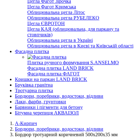
Цегла Фагот Зірочка
Цегла Фагот Кримська
Облицювальна цегла Літос
Облицювальна цегла РУБЕЛЕКО
Цегла ЄВРОТОН
Цегла КАЯ (облицювальна, для паркану та
стовпчиків)
Облицювальна цегла в Україні
Облицювальна цегла в Києві та Київській області
Фасадна плитка
Плитка ручного формування S.ANSELMO
Фасадна плитка LAND BRICK
Фасадна плитка ФАГОТ
Кришки на паркан LAND BRICK
Бруківка гранітна
Тротуарна плитка
Бордюри, поребрики, водостоки, відливи
Лаки, фарби, грунтовки
Барвники і пігменти для бетону
Бітумна черепиця АКВАІЗОЛ
А-Кирпич
Бордюри, поребрики, водостоки, відливи
Бордюр тротуарний коричневий 500х200х35 мм